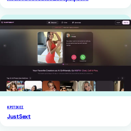
ΚΡΙΤΙΚΈΣ
JustSext