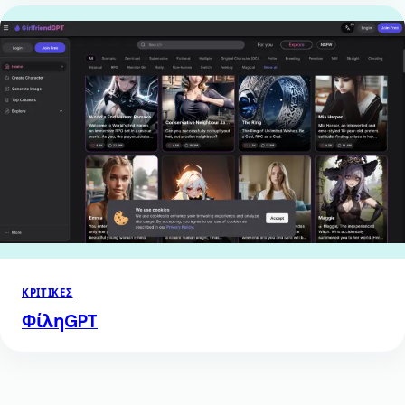
ΚΡΙΤΙΚΈΣ
ΦίληGPT