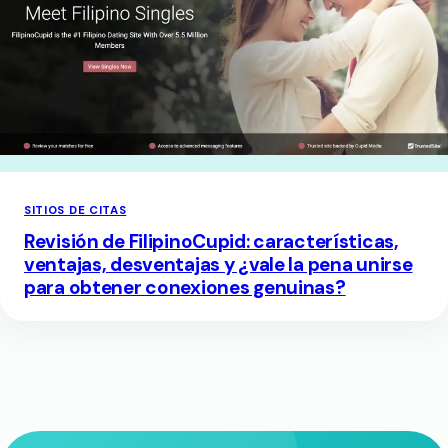
SITIOS DE CITAS
Revisión de FilipinoCupid: características,
ventajas, desventajas y ¿vale la pena unirse
para obtener conexiones genuinas?