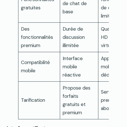
de chat de
gratuites
de discussi
base
limitées
Des
Durée de
Qualité vid
fonctionnalités
discussion
HD et cade
premium
illimitée
virtuels
Interface
Application
Compatibilité
mobile
mobiles
mobile
réactive
dédiées
Propose des
Service
forfaits
Tarification
premium pa
gratuits et
abonnemen
premium