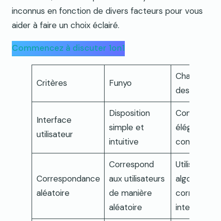
inconnus en fonction de divers facteurs pour vous
aider à faire un choix éclairé.
Commencez à discuter 1on1
Chatter av
Critères
Funyo
des inconnu
Disposition
Conception
Interface
simple et
élégante et
utilisateur
intuitive
conviviale
Correspond
Utilise un
Correspondance
aux utilisateurs
algorithme 
aléatoire
de manière
correspond
aléatoire
intelligent