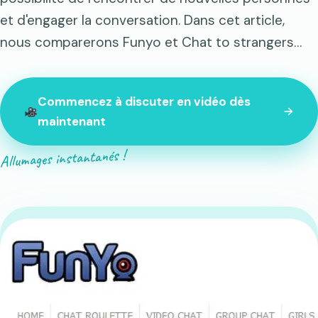
et d'engager la conversation. Dans cet article,
nous comparerons Funyo et Chat to strangers…
Commencez à discuter en vidéo dès
maintenant
Allumages instantanés !