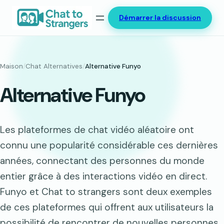
Aller
Démarrer la discussion
au
contenu
Maison
/
Chat Alternatives
/
Alternative Funyo
Alternative Funyo
Les plateformes de chat vidéo aléatoire ont
connu une popularité considérable ces dernières
années, connectant des personnes du monde
entier grâce à des interactions vidéo en direct.
Funyo et Chat to strangers sont deux exemples
de ces plateformes qui offrent aux utilisateurs la
possibilité de rencontrer de nouvelles personnes