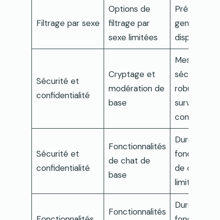
Options de
Préférence
Filtrage par sexe
filtrage par
genre avan
sexe limitées
disponibles
Mesures de
Cryptage et
sécurité
Sécurité et
modération de
robustes et
confidentialité
base
surveillance
contenu
Durée et
Fonctionnalités
Sécurité et
fonctionnali
de chat de
confidentialité
de discussi
base
limitées
Durée et
Fonctionnalités
Fonctionnalités
fonctionnali