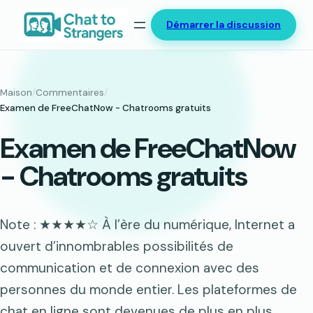
Aller
Démarrer la discussion
au
contenu
Maison
/
Commentaires
/
Examen de FreeChatNow - Chatrooms gratuits
Examen de FreeChatNow
- Chatrooms gratuits
Note : ★★★★☆ À l’ère du numérique, Internet a
ouvert d’innombrables possibilités de
communication et de connexion avec des
personnes du monde entier. Les plateformes de
chat en ligne sont devenues de plus en plus