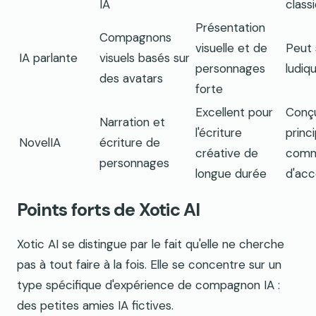
IA
class
Présentation
Compagnons
visuelle et de
Peut 
IA parlante
visuels basés sur
personnages
ludiq
des avatars
forte
Excellent pour
Conç
Narration et
l'écriture
princ
NovelIA
écriture de
créative de
comm
personnages
longue durée
d'ac
Points forts de Xotic AI
Xotic AI se distingue par le fait qu'elle ne cherche
pas à tout faire à la fois. Elle se concentre sur un
type spécifique d'expérience de compagnon IA :
des petites amies IA fictives.