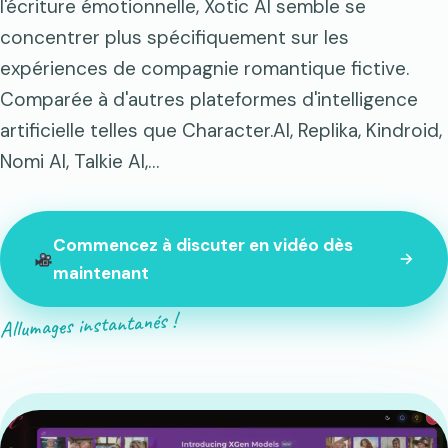
l'écriture émotionnelle, Xotic AI semble se
concentrer plus spécifiquement sur les
expériences de compagnie romantique fictive.
Comparée à d'autres plateformes d'intelligence
artificielle telles que Character.AI, Replika, Kindroid,
Nomi AI, Talkie AI,…
Commencez à discuter en vidéo dès
maintenant
Allumages instantanés !