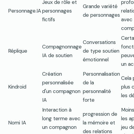
Jeux de rôle et
profo
Grande variété
Personnage.IA
personnages
relati
de personnages
fictifs
avec
comp
Certa
Conversations
Compagnonnage
fonct
Réplique
de type soutien
IA de soutien
peuve
émotionnel
un ac
Création
Personnalisation
Cela 
personnalisée
de la
Kindroid
plus 
d'un compagnon
personnalité
les d
IA
forte
Interaction à
Moins
progression de
long terme avec
les a
Nomi IA
la mémoire et
un compagnon
jeu d
des relations