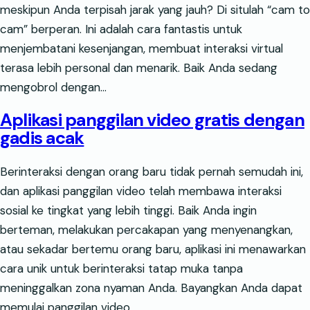
meskipun Anda terpisah jarak yang jauh? Di situlah “cam to
cam” berperan. Ini adalah cara fantastis untuk
menjembatani kesenjangan, membuat interaksi virtual
terasa lebih personal dan menarik. Baik Anda sedang
mengobrol dengan…
Aplikasi panggilan video gratis dengan
gadis acak
Berinteraksi dengan orang baru tidak pernah semudah ini,
dan aplikasi panggilan video telah membawa interaksi
sosial ke tingkat yang lebih tinggi. Baik Anda ingin
berteman, melakukan percakapan yang menyenangkan,
atau sekadar bertemu orang baru, aplikasi ini menawarkan
cara unik untuk berinteraksi tatap muka tanpa
meninggalkan zona nyaman Anda. Bayangkan Anda dapat
memulai panggilan video…