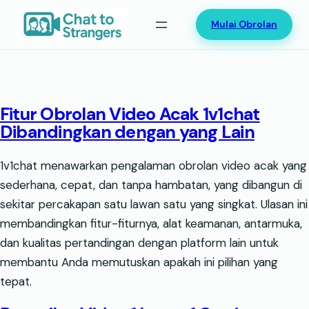
Lewati
Mulai Obrolan
ke
konten
Fitur Obrolan Video Acak 1v1chat
Dibandingkan dengan yang Lain
1v1chat menawarkan pengalaman obrolan video acak yang
sederhana, cepat, dan tanpa hambatan, yang dibangun di
sekitar percakapan satu lawan satu yang singkat. Ulasan ini
membandingkan fitur-fiturnya, alat keamanan, antarmuka,
dan kualitas pertandingan dengan platform lain untuk
membantu Anda memutuskan apakah ini pilihan yang
tepat.