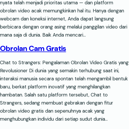
nyata telah menjadi prioritas utama — dan platform
obrolan video acak memungkinkan hal itu. Hanya dengan
webcam dan koneksi internet, Anda dapat langsung
berbicara dengan orang asing melalui panggilan video dari
mana saja di dunia. Baik Anda mencari…
Obrolan Cam Gratis
Chat to Strangers: Pengalaman Obrolan Video Gratis yang
Revolusioner Di dunia yang semakin terhubung saat ini,
interaksi manusia secara spontan telah mengambil bentuk
baru, berkat platform inovatif yang menghilangkan
hambatan. Salah satu platform tersebut, Chat to
Strangers, sedang membuat gebrakan dengan fitur
obrolan video gratis dan sepenuhnya acak yang
menghubungkan individu dari setiap sudut dunia…