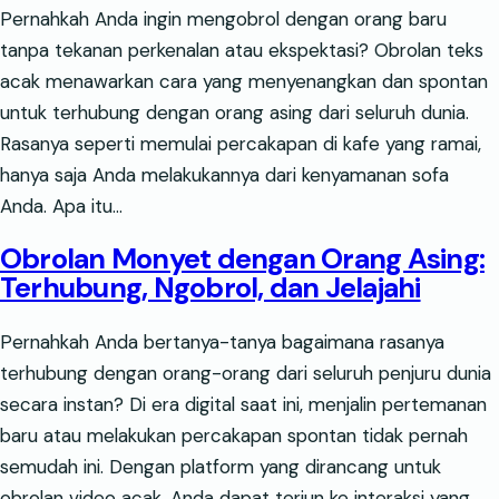
Pernahkah Anda ingin mengobrol dengan orang baru
tanpa tekanan perkenalan atau ekspektasi? Obrolan teks
acak menawarkan cara yang menyenangkan dan spontan
untuk terhubung dengan orang asing dari seluruh dunia.
Rasanya seperti memulai percakapan di kafe yang ramai,
hanya saja Anda melakukannya dari kenyamanan sofa
Anda. Apa itu…
Obrolan Monyet dengan Orang Asing:
Terhubung, Ngobrol, dan Jelajahi
Pernahkah Anda bertanya-tanya bagaimana rasanya
terhubung dengan orang-orang dari seluruh penjuru dunia
secara instan? Di era digital saat ini, menjalin pertemanan
baru atau melakukan percakapan spontan tidak pernah
semudah ini. Dengan platform yang dirancang untuk
obrolan video acak, Anda dapat terjun ke interaksi yang