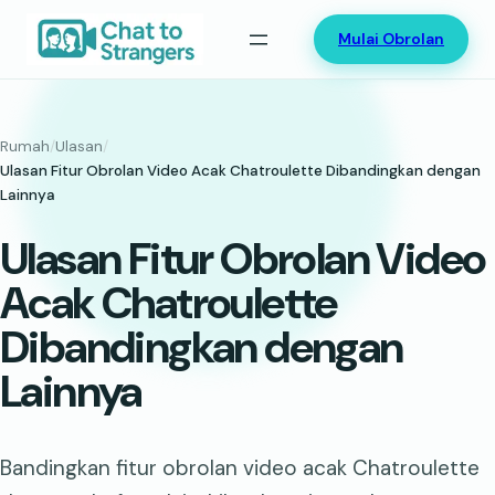
Lewati
Mulai Obrolan
ke
konten
Rumah
/
Ulasan
/
Ulasan Fitur Obrolan Video Acak Chatroulette Dibandingkan dengan
Lainnya
Ulasan Fitur Obrolan Video
Acak Chatroulette
Dibandingkan dengan
Lainnya
Bandingkan fitur obrolan video acak Chatroulette