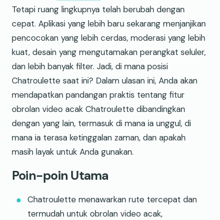
Tetapi ruang lingkupnya telah berubah dengan
cepat. Aplikasi yang lebih baru sekarang menjanjikan
pencocokan yang lebih cerdas, moderasi yang lebih
kuat, desain yang mengutamakan perangkat seluler,
dan lebih banyak filter. Jadi, di mana posisi
Chatroulette saat ini? Dalam ulasan ini, Anda akan
mendapatkan pandangan praktis tentang fitur
obrolan video acak Chatroulette dibandingkan
dengan yang lain, termasuk di mana ia unggul, di
mana ia terasa ketinggalan zaman, dan apakah
masih layak untuk Anda gunakan.
Poin-poin Utama
Chatroulette menawarkan rute tercepat dan
termudah untuk obrolan video acak,