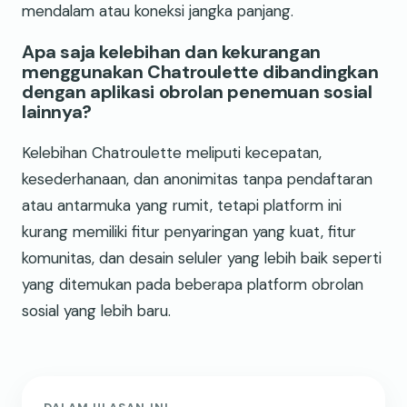
mendalam atau koneksi jangka panjang.
Apa saja kelebihan dan kekurangan
menggunakan Chatroulette dibandingkan
dengan aplikasi obrolan penemuan sosial
lainnya?
Kelebihan Chatroulette meliputi kecepatan,
kesederhanaan, dan anonimitas tanpa pendaftaran
atau antarmuka yang rumit, tetapi platform ini
kurang memiliki fitur penyaringan yang kuat, fitur
komunitas, dan desain seluler yang lebih baik seperti
yang ditemukan pada beberapa platform obrolan
sosial yang lebih baru.