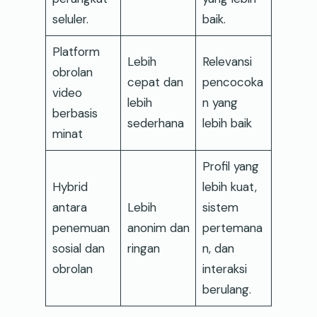
seluler.
baik.
Platform
Lebih
Relevansi
obrolan
cepat dan
pencocoka
video
lebih
n yang
berbasis
sederhana
lebih baik
minat
Profil yang
Hybrid
lebih kuat,
antara
Lebih
sistem
penemuan
anonim dan
pertemana
sosial dan
ringan
n, dan
obrolan
interaksi
berulang.