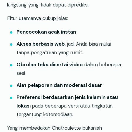
langsung yang tidak dapat diprediksi.
Fitur utamanya cukup jelas:
Pencocokan acak instan
Akses berbasis web
, jadi Anda bisa mulai
tanpa pengaturan yang rumit.
Obrolan teks disertai video
dalam beberapa
sesi
Alat pelaporan dan moderasi dasar
Preferensi berdasarkan jenis kelamin atau
lokasi
pada beberapa versi atau tingkatan,
tergantung ketersediaan.
Yang membedakan Chatroulette bukanlah