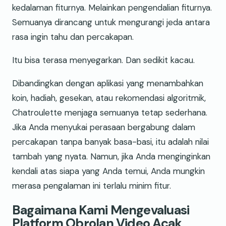
kedalaman fiturnya. Melainkan pengendalian fiturnya.
Semuanya dirancang untuk mengurangi jeda antara
rasa ingin tahu dan percakapan.
Itu bisa terasa menyegarkan. Dan sedikit kacau.
Dibandingkan dengan aplikasi yang menambahkan
koin, hadiah, gesekan, atau rekomendasi algoritmik,
Chatroulette menjaga semuanya tetap sederhana.
Jika Anda menyukai perasaan bergabung dalam
percakapan tanpa banyak basa-basi, itu adalah nilai
tambah yang nyata. Namun, jika Anda menginginkan
kendali atas siapa yang Anda temui, Anda mungkin
merasa pengalaman ini terlalu minim fitur.
Bagaimana Kami Mengevaluasi
Platform Obrolan Video Acak