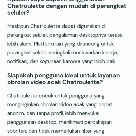
Chatroulette dengan mudah di perangkat
seluler?
Meskipun Chatroulette dapat digunakan di
perangkat seluler, pengalaman desktopnya terasa
lebih alami. Platform lain yang dirancang untuk
perangkat seluler seringkali menawarkan kinerja,
notifikasi, dan kegunaan kamera yang lebih baik.
Siapakah pengguna ideal untuk layanan
obrolan video acak Chatroulette?
Chatroulette cocok untuk pengguna yang
menginginkan obrolan video acak yang cepat,
anonim, dan tanpa profil, lebih menyukai
penggunaan desktop, menikmati percakapan
spontan, dan tidak memerlukan filter yang