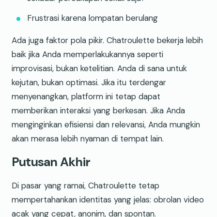
Frustrasi karena lompatan berulang
Ada juga faktor pola pikir. Chatroulette bekerja lebih
baik jika Anda memperlakukannya seperti
improvisasi, bukan ketelitian. Anda di sana untuk
kejutan, bukan optimasi. Jika itu terdengar
menyenangkan, platform ini tetap dapat
memberikan interaksi yang berkesan. Jika Anda
menginginkan efisiensi dan relevansi, Anda mungkin
akan merasa lebih nyaman di tempat lain.
Putusan Akhir
Di pasar yang ramai, Chatroulette tetap
mempertahankan identitas yang jelas: obrolan video
acak yang cepat, anonim, dan spontan.