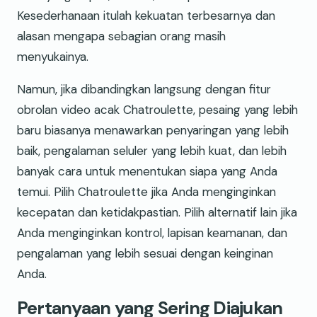
Kesederhanaan itulah kekuatan terbesarnya dan
alasan mengapa sebagian orang masih
menyukainya.
Namun, jika dibandingkan langsung dengan fitur
obrolan video acak Chatroulette, pesaing yang lebih
baru biasanya menawarkan penyaringan yang lebih
baik, pengalaman seluler yang lebih kuat, dan lebih
banyak cara untuk menentukan siapa yang Anda
temui. Pilih Chatroulette jika Anda menginginkan
kecepatan dan ketidakpastian. Pilih alternatif lain jika
Anda menginginkan kontrol, lapisan keamanan, dan
pengalaman yang lebih sesuai dengan keinginan
Anda.
Pertanyaan yang Sering Diajukan