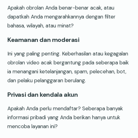
Apakah obrolan Anda benar-benar acak, atau
dapatkah Anda mengarahkannya dengan filter
bahasa, wilayah, atau minat?
Keamanan dan moderasi
Ini yang paling penting. Keberhasilan atau kegagalan
obrolan video acak bergantung pada seberapa baik
ia menangani ketelanjangan, spam, pelecehan, bot,
dan pelaku pelanggaran berulang.
Privasi dan kendala akun
Apakah Anda perlu mendaftar? Seberapa banyak
informasi pribadi yang Anda berikan hanya untuk
mencoba layanan ini?