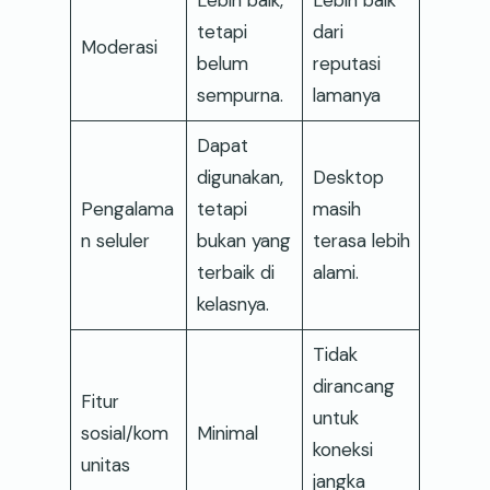
Lebih baik,
Lebih baik
tetapi
dari
Moderasi
belum
reputasi
sempurna.
lamanya
Dapat
digunakan,
Desktop
Pengalama
tetapi
masih
n seluler
bukan yang
terasa lebih
terbaik di
alami.
kelasnya.
Tidak
dirancang
Fitur
untuk
sosial/kom
Minimal
koneksi
unitas
jangka