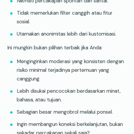
Nikmati percakapan spontan dan santai.
Tidak memerlukan filter canggih atau fitur
sosial.
Utamakan anonimitas lebih dari kustomisasi.
Ini mungkin bukan pilihan terbaik jika Anda:
Menginginkan moderasi yang konsisten dengan
risiko minimal terjadinya pertemuan yang
canggung.
Lebih disukai pencocokan berdasarkan minat,
bahasa, atau tujuan.
Sebagian besar mengobrol melalui ponsel.
Ingin membangun koneksi berkelanjutan, bukan
sekadar percakapan sekali saja?