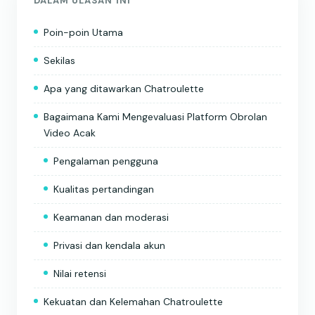
DALAM ULASAN INI
Poin-poin Utama
Sekilas
Apa yang ditawarkan Chatroulette
Bagaimana Kami Mengevaluasi Platform Obrolan
Video Acak
Pengalaman pengguna
Kualitas pertandingan
Keamanan dan moderasi
Privasi dan kendala akun
Nilai retensi
Kekuatan dan Kelemahan Chatroulette