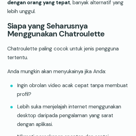
dengan orang yang tepat
, banyak alternatif yang
lebih unggul.
Siapa yang Seharusnya
Menggunakan Chatroulette
Chatroulette paling cocok untuk jenis pengguna
tertentu.
Anda mungkin akan menyukainya jika Anda:
Ingin obrolan video acak cepat tanpa membuat
profil?
Lebih suka menjelajah internet menggunakan
desktop daripada pengalaman yang sarat
dengan aplikasi.