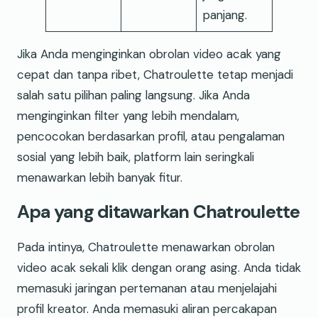
panjang.
Jika Anda menginginkan obrolan video acak yang
cepat dan tanpa ribet, Chatroulette tetap menjadi
salah satu pilihan paling langsung. Jika Anda
menginginkan filter yang lebih mendalam,
pencocokan berdasarkan profil, atau pengalaman
sosial yang lebih baik, platform lain seringkali
menawarkan lebih banyak fitur.
Apa yang ditawarkan Chatroulette
Pada intinya, Chatroulette menawarkan obrolan
video acak sekali klik dengan orang asing. Anda tidak
memasuki jaringan pertemanan atau menjelajahi
profil kreator. Anda memasuki aliran percakapan