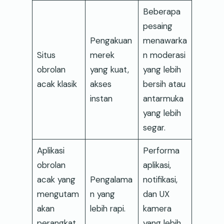
Beberapa
pesaing
Pengakuan
menawarka
Situs
merek
n moderasi
obrolan
yang kuat,
yang lebih
acak klasik
akses
bersih atau
instan
antarmuka
yang lebih
segar.
Aplikasi
Performa
obrolan
aplikasi,
acak yang
Pengalama
notifikasi,
mengutam
n yang
dan UX
akan
lebih rapi.
kamera
perangkat
yang lebih