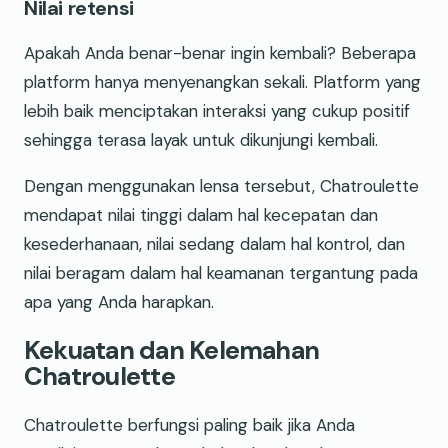
Nilai retensi
Apakah Anda benar-benar ingin kembali? Beberapa
platform hanya menyenangkan sekali. Platform yang
lebih baik menciptakan interaksi yang cukup positif
sehingga terasa layak untuk dikunjungi kembali.
Dengan menggunakan lensa tersebut, Chatroulette
mendapat nilai tinggi dalam hal kecepatan dan
kesederhanaan, nilai sedang dalam hal kontrol, dan
nilai beragam dalam hal keamanan tergantung pada
apa yang Anda harapkan.
Kekuatan dan Kelemahan
Chatroulette
Chatroulette berfungsi paling baik jika Anda