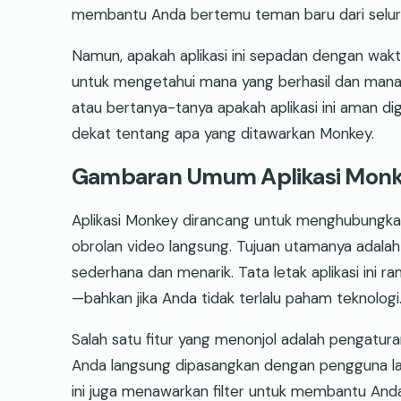
membantu Anda bertemu teman baru dari selur
Namun, apakah aplikasi ini sepadan dengan waktu
untuk mengetahui mana yang berhasil dan mana 
atau bertanya-tanya apakah aplikasi ini aman d
dekat tentang apa yang ditawarkan Monkey.
Gambaran Umum Aplikasi Mon
Aplikasi Monkey dirancang untuk menghubungkan
obrolan video langsung. Tujuan utamanya adala
sederhana dan menarik. Tata letak aplikasi ini 
—bahkan jika Anda tidak terlalu paham teknologi
Salah satu fitur yang menonjol adalah pengatur
Anda langsung dipasangkan dengan pengguna lai
ini juga menawarkan filter untuk membantu Anda