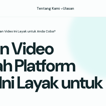
Tentang Kami
Ulasan
an Video Ini Layak untuk Anda Coba?
an Video
h Platform
Ini Layak untuk