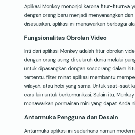
Aplikasi Monkey menonjol karena fitur-fiturnya
dengan orang baru menjadi menyenangkan dan lan
disesuaikan, aplikasi ini menawarkan berbagai a
Fungsionalitas Obrolan Video
Inti dari aplikasi Monkey adalah fitur obrolan v
dengan orang asing di seluruh dunia melalui p
untuk dipasangkan dengan seseorang dalam hitung
tertentu, filter minat aplikasi membantu mempe
wilayah, atau hobi yang sama. Untuk saat-saat k
cara lain untuk berkomunikasi. Selain itu, M
menawarkan permainan mini yang dapat Anda ni
Antarmuka Pengguna dan Desain
Antarmuka aplikasi ini sederhana namun moder