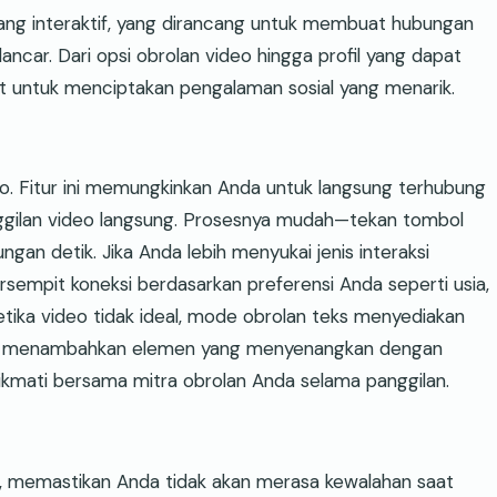
 yang interaktif, yang dirancang untuk membuat hubungan
car. Dari opsi obrolan video hingga profil yang dapat
lat untuk menciptakan pengalaman sosial yang menarik.
ideo. Fitur ini memungkinkan Anda untuk langsung terhubung
anggilan video langsung. Prosesnya mudah—tekan tombol
an detik. Jika Anda lebih menyukai jenis interaksi
rsempit koneksi berdasarkan preferensi Anda seperti usia,
etika video tidak ideal, mode obrolan teks menyediakan
onkey menambahkan elemen yang menyenangkan dengan
kmati bersama mitra obrolan Anda selama panggilan.
n, memastikan Anda tidak akan merasa kewalahan saat