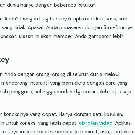
uh dunia hanya dengan beberapa ketukan.
 Anda? Dengan begitu banyak aplikasi di luar sana, sulit
yang tidak. Apakah Anda penasaran dengan fitur-fiturnya
igunakan, ulasan ini akan memberi Anda gambaran lebih
key
 Anda dengan orang-orang di seluruh dunia melalui
h mendorong interaksi yang bermakna dengan cara yang
ramah pengguna, sehingga mudah digunakan oleh siapa saja
.
an koneksinya yang cepat. Hanya dengan satu ketukan,
n untuk koneksi yang lebih cepat.
obrolan video
. Aplikasi
 menyesuaikan koneksi berdasarkan minat, usia, dan lokasi