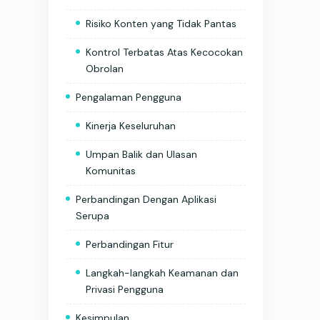
Risiko Konten yang Tidak Pantas
Kontrol Terbatas Atas Kecocokan
Obrolan
Pengalaman Pengguna
Kinerja Keseluruhan
Umpan Balik dan Ulasan
Komunitas
Perbandingan Dengan Aplikasi
Serupa
Perbandingan Fitur
Langkah-langkah Keamanan dan
Privasi Pengguna
Kesimpulan