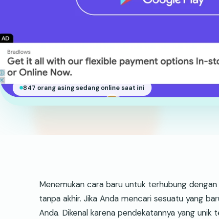
847 orang asing sedang online saat ini
Menemukan cara baru untuk terhubung dengan or
tanpa akhir. Jika Anda mencari sesuatu yang ba
Anda. Dikenal karena pendekatannya yang unik ter