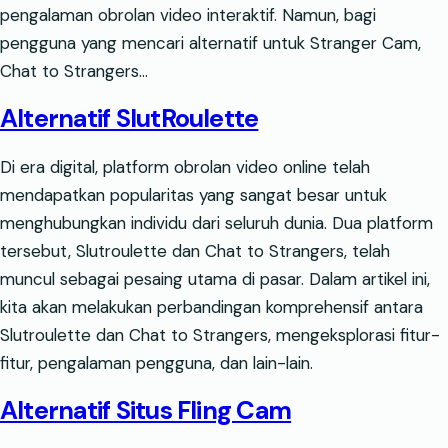
pengalaman obrolan video interaktif. Namun, bagi
pengguna yang mencari alternatif untuk Stranger Cam,
Chat to Strangers…
Alternatif SlutRoulette
Di era digital, platform obrolan video online telah
mendapatkan popularitas yang sangat besar untuk
menghubungkan individu dari seluruh dunia. Dua platform
tersebut, Slutroulette dan Chat to Strangers, telah
muncul sebagai pesaing utama di pasar. Dalam artikel ini,
kita akan melakukan perbandingan komprehensif antara
Slutroulette dan Chat to Strangers, mengeksplorasi fitur-
fitur, pengalaman pengguna, dan lain-lain.
Alternatif Situs Fling Cam