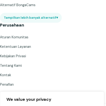
Alternatif BongaCams
Tampilkan lebih banyak alternatif
▾
Perusahaan
Aturan Komunitas
Ketentuan Layanan
Kebijakan Privasi
Tentang Kami
Kontak
Penafian
We value your privacy