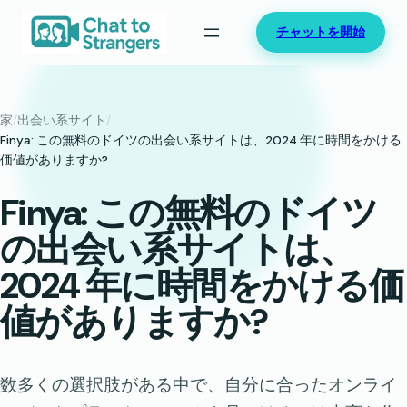
内
チャットを開始
容
を
ス
キ
家
/
出会い系サイト
/
ッ
Finya: この無料のドイツの出会い系サイトは、2024 年に時間をかける
価値がありますか?
プ
Finya: この無料のドイツ
の出会い系サイトは、
2024 年に時間をかける価
値がありますか?
数多くの選択肢がある中で、自分に合ったオンライ