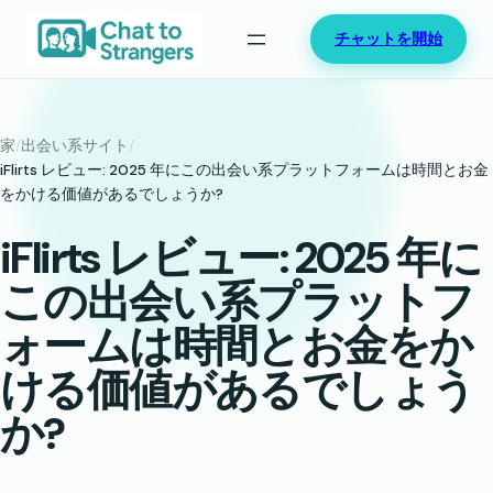
内
チャットを開始
容
を
ス
キ
家
/
出会い系サイト
/
ッ
iFlirts レビュー: 2025 年にこの出会い系プラットフォームは時間とお金
をかける価値があるでしょうか?
プ
iFlirts レビュー: 2025 年に
この出会い系プラットフ
ォームは時間とお金をか
ける価値があるでしょう
か?