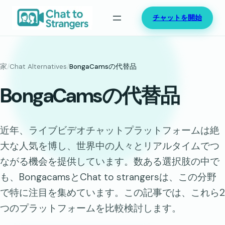
内
チャットを開始
容
を
ス
キ
家
/
Chat Alternatives
/
BongaCamsの代替品
ッ
BongaCamsの代替品
プ
近年、ライブビデオチャットプラットフォームは絶
大な人気を博し、世界中の人々とリアルタイムでつ
ながる機会を提供しています。数ある選択肢の中で
も、BongacamsとChat to strangersは、この分野
で特に注目を集めています。この記事では、これら2
つのプラットフォームを比較検討します。