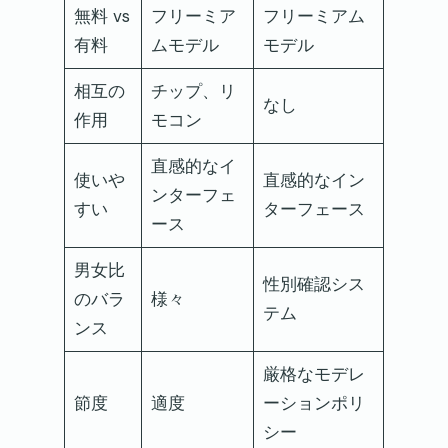
無料 vs
フリーミア
フリーミアム
有料
ムモデル
モデル
相互の
チップ、リ
なし
作用
モコン
直感的なイ
使いや
直感的なイン
ンターフェ
すい
ターフェース
ース
男女比
性別確認シス
のバラ
様々
テム
ンス
厳格なモデレ
節度
適度
ーションポリ
シー