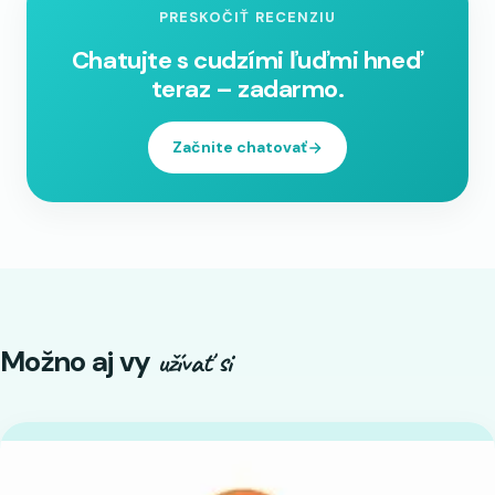
PRESKOČIŤ RECENZIU
Chatujte s cudzími ľuďmi hneď
teraz – zadarmo.
Začnite chatovať
Možno aj vy
užívať si