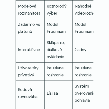
Modelová
Rôznorodý
Náhodné
rozmanitosť
výber
videorozhovory
Zadarmo vs
Model
Model
platené
Freemium
Freemium
Sklápanie,
Interaktívne
diaľkové
žiadny
ovládanie
Užívatelsky
Intuitívne
Intuitívne
prívetivý
rozhranie
rozhranie
Systém
Rodová
Líši sa
overovania
rovnováha
pohlavia