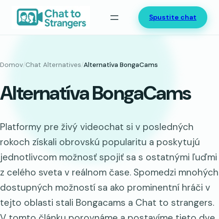
Prejsť
Spustite chat
na
obsah
Domov
/
Chat Alternatives
/
Alternatíva BongaCams
Alternatíva BongaCams
Platformy pre živý videochat si v posledných
rokoch získali obrovskú popularitu a poskytujú
jednotlivcom možnosť spojiť sa s ostatnými ľuďmi
z celého sveta v reálnom čase. Spomedzi mnohých
dostupných možností sa ako prominentní hráči v
tejto oblasti stali Bongacams a Chat to strangers.
V tomto článku porovnáme a postavíme tieto dve