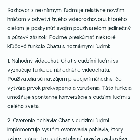
Rozhovor s neznámymi ľuďmi je relatívne novším
hráčom v odvetví živého videorozhovoru, ktorého
cieľom je poskytnúť svojim používateľom jedinečný
a pútavý zážitok. Poďme preskúmať niektoré
kľúčové funkcie Chatu s neznámymi ľuďmi:
1. Náhodný videochat: Chat s cudzími ľuďmi sa
vyznačuje funkciou náhodného videochatu.
Používatelia sú navzájom prepojení náhodne, čo
vytvára prvok prekvapenia a vzrušenia. Táto funkcia
umožňuje spontánne konverzácie s cudzími ľuďmi z
celého sveta.
2. Overenie pohlavia: Chat s cudzími ľuďmi
implementuje systém overovania pohlavia, ktorý
zabezpečuje, že používatelia sú praví a zachováva