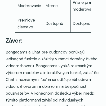
Prísne pravidlá
Moderovanie
Mierne
moderovania
Prémiové
Dostupné
Dostupné
členstvo
Záver:
Bongacams a Chat pre cudzincov ponúkajú
jedinečné funkcie a zážitky v rámci domény živého
videorozhovoru. Bongacams vyniká rozmanitým
výberom modelov a interaktívnych funkcií, zatiaľ čo
Chat s neznámymi ľuďmi sa odlišuje náhodným
videorozhovorom a dôrazom na bezpečnosť
používateľov. V konečnom dôsledku výber medzi
týmito platformami závisí od individuálnych