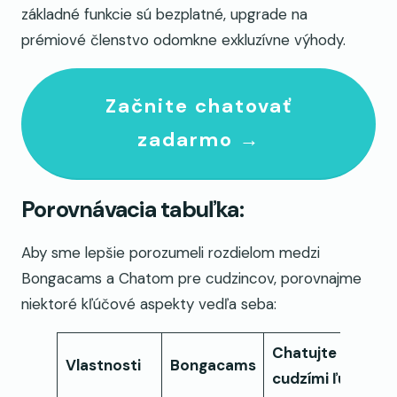
základné funkcie sú bezplatné, upgrade na
prémiové členstvo odomkne exkluzívne výhody.
Začnite chatovať
zadarmo →
Porovnávacia tabuľka:
Aby sme lepšie porozumeli rozdielom medzi
Bongacams a Chatom pre cudzincov, porovnajme
niektoré kľúčové aspekty vedľa seba:
Chatujte s
Vlastnosti
Bongacams
cudzími ľuďmi