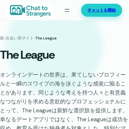
内
チャットを開始
容
を
ス
キ
家
/
出会い系サイト
/
The League
ッ
The League
プ
オンラインデートの世界は、果てしないプロフィー
ルと一瞬のスワイプの海を泳ぐような感覚に陥るこ
とがあります。同じような考えを持つ人々と有意義
なつながりを求める意欲的なプロフェッショナルに
とって、The Leagueは新鮮な選択肢を提供します。
単なるデートアプリではなく、The Leagueは成功を
収め、教育を受けた独身者を対象とした、特別なマ