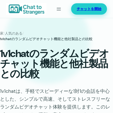
内
チャットを開始
容
を
ス
キ
家
/
人気のある
/
ッ
1v1chatのランダムビデオチャット機能と他社製品との比較
プ
1v1chatのランダムビデオ
チャット機能と他社製品
との比較
1v1chatは、手軽でスピーディーな1対1の会話を中心
とした、シンプルで高速、そしてストレスフリーな
ランダムビデオチャット体験を提供します。このレ