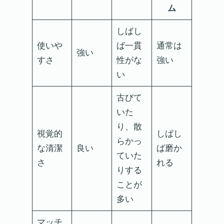
ム
しばし
使いや
ば一貫
通常は
強い
すさ
性がな
強い
い
古びて
いた
り、散
視覚的
しばし
らかっ
な清潔
良い
ば磨か
ていた
さ
れる
りする
ことが
多い
マッチ