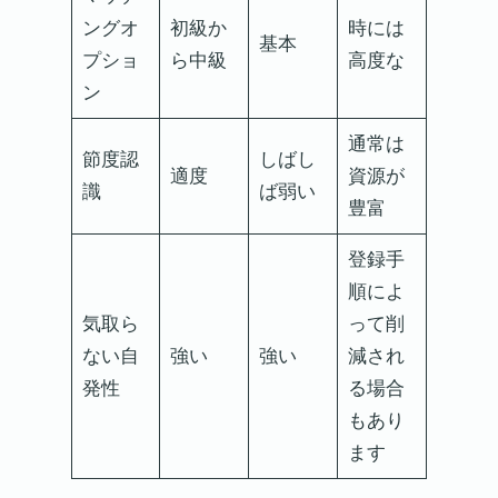
ングオ
初級か
時には
基本
プショ
ら中級
高度な
ン
通常は
節度認
しばし
適度
資源が
識
ば弱い
豊富
登録手
順によ
気取ら
って削
ない自
強い
強い
減され
発性
る場合
もあり
ます