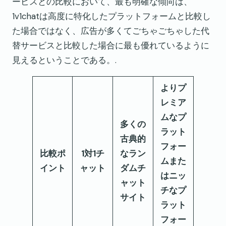
ービスとの比較において、最も明確な傾向は、
1v1chatは高度に特化したプラットフォームと比較し
た場合ではなく、広告が多くてごちゃごちゃした代
替サービスと比較した場合に最も優れているように
見えるということである。.
よりプ
レミア
ムなプ
多くの
ラット
古典的
フォー
比較ポ
1対1チ
なラン
ムまた
イント
ャット
ダムチ
はニッ
ャット
チなプ
サイト
ラット
フォー