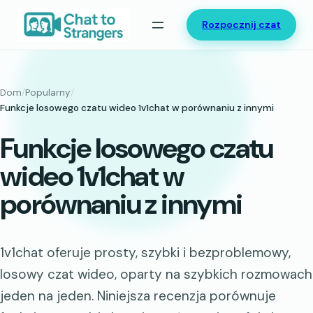
Przejdź
Rozpocznij czat
do
treści
Dom
/
Popularny
/
Funkcje losowego czatu wideo 1v1chat w porównaniu z innymi
Funkcje losowego czatu
wideo 1v1chat w
porównaniu z innymi
1v1chat oferuje prosty, szybki i bezproblemowy,
losowy czat wideo, oparty na szybkich rozmowach
jeden na jeden. Niniejsza recenzja porównuje