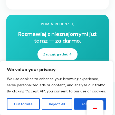
POMIŃ RECENZJĘ
Rozmawiaj z nieznajomymi już
teraz — za darmo.
Zacząć gadać
We value your privacy
We use cookies to enhance your browsing experience,
serve personalized ads or content, and analyze our traffic.
By clicking "Accept All", you consent to our use of cookies.
Możesz też
Cieszyć się
Customize
Reject All
Accept All