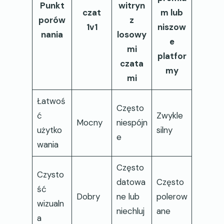
Punkt
witryn
czat
m lub
porów
z
1v1
niszow
nania
losowy
e
mi
platfor
czata
my
mi
Łatwoś
Często
ć
Zwykle
Mocny
niespójn
użytko
silny
e
wania
Często
Czysto
datowa
Często
ść
Dobry
ne lub
polerow
wizualn
niechluj
ane
a