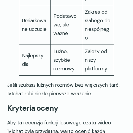
Zakres od
Podstawo
Umiarkowa
słabego do
we, ale
ne uczucie
niespójneg
ważne
o
Luźne,
Zależy od
Najlepszy
szybkie
niszy
dla
rozmowy
platformy
Jeśli szukasz luźnych rozmów bez większych tarć,
1v1chat robi niezłe pierwsze wrażenie.
Kryteria oceny
Aby ta recenzja funkcji losowego czatu wideo
1v1chat była przydatna, warto ocenić każdą