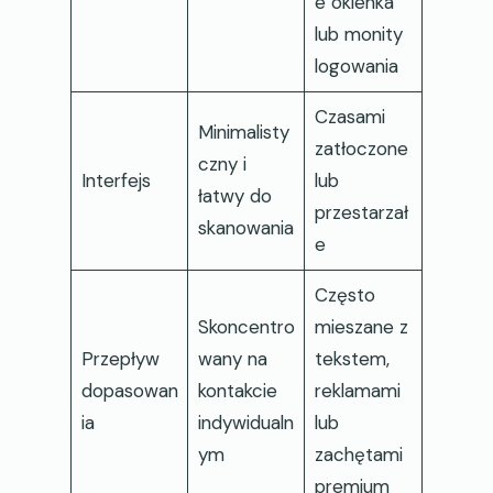
e okienka
lub monity
logowania
Czasami
Minimalisty
zatłoczone
czny i
Interfejs
lub
łatwy do
przestarzał
skanowania
e
Często
Skoncentro
mieszane z
Przepływ
wany na
tekstem,
dopasowan
kontakcie
reklamami
ia
indywidualn
lub
ym
zachętami
premium