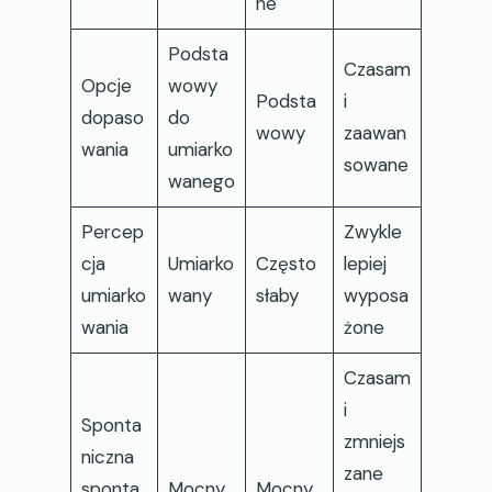
ne
Podsta
Czasam
Opcje
wowy
Podsta
i
dopaso
do
wowy
zaawan
wania
umiarko
sowane
wanego
Percep
Zwykle
cja
Umiarko
Często
lepiej
umiarko
wany
słaby
wyposa
wania
żone
Czasam
i
Sponta
zmniejs
niczna
zane
sponta
Mocny
Mocny