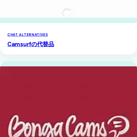
CHAT ALTERNATIVES
Camsurfの代替品