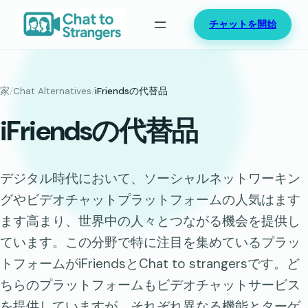
内
チャットを開始
容
を
ス
キ
家
/
Chat Alternatives
/
iFriendsの代替品
ッ
iFriendsの代替品
プ
デジタル時代において、ソーシャルネットワーキン
グやビデオチャットプラットフォームの人気はます
ます高まり、世界中の人々とつながる機会を提供し
ています。この分野で特に注目を集めているプラッ
トフォームがiFriendsとChat to strangersです。ど
ちらのプラットフォームもビデオチャットサービス
を提供していますが、それぞれ異なる機能とターゲ