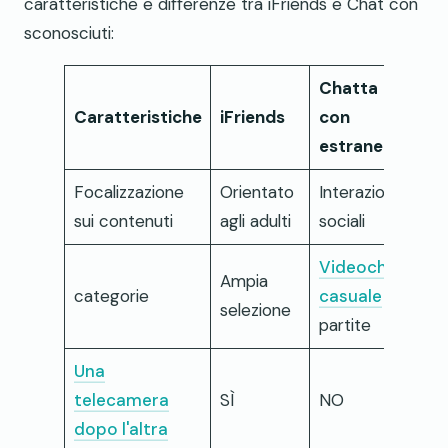
caratteristiche e differenze tra iFriends e Chat con
sconosciuti:
Chatta
Caratteristiche
iFriends
con
estranei
Focalizzazione
Orientato
Interazioni
sui contenuti
agli adulti
sociali
Videochat
Ampia
categorie
casuale
selezione
partite
Una
telecamera
SÌ
NO
dopo l'altra