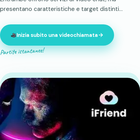
presentano caratteristiche e target distinti…
Inizia subito una videochiamata
Partite istantanee!