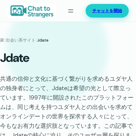
内
チャットを開始
容
を
ス
キ
家
/
出会い系サイト
/
Jdate
ッ
Jdate
プ
共通の信仰と文化に基づく繋がりを求めるユダヤ人
の独身者にとって、Jdateは希望の光として際立っ
ています。1997年に開設されたこのプラットフォー
ムは、同じ考えを持つユダヤ人との出会いを求めて
オンラインデートの世界を探求する人々にとって、
今もなお有力な選択肢となっています。この記事で
は、Jdateの核心に迫り、そのユーザー層を探りま