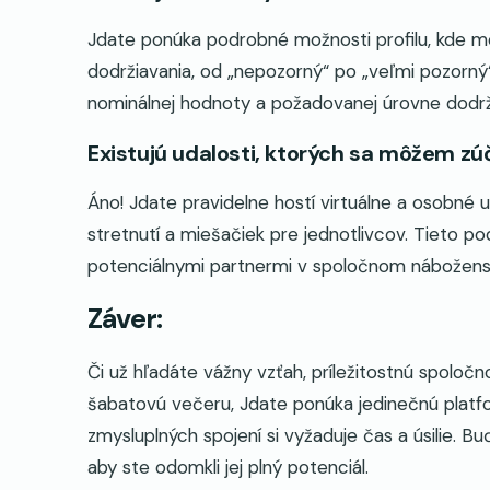
Jdate ponúka podrobné možnosti profilu, kde m
dodržiavania, od „nepozorný“ po „veľmi pozorný“.
nominálnej hodnoty a požadovanej úrovne dodrž
Existujú udalosti, ktorých sa môžem zú
Áno! Jdate pravidelne hostí virtuálne a osobné
stretnutí a miešačiek pre jednotlivcov. Tieto pod
potenciálnymi partnermi v spoločnom nábožen
Záver:
Či už hľadáte vážny vzťah, príležitostnú spoloč
šabatovú večeru, Jdate ponúka jedinečnú platfor
zmysluplných spojení si vyžaduje čas a úsilie. Bu
aby ste odomkli jej plný potenciál.