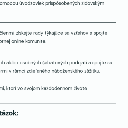
pomocou úvodzoviek prispôsobených židovským
členmi, získajte rady týkajúce sa vzťahov a spojte
rnej online komunite.
ych alebo osobných šabatových podujatí a spojte sa
ermi v rámci zdieľaného náboženského zážitku.
ľmi, ktorí vo svojom každodennom živote
tázok: