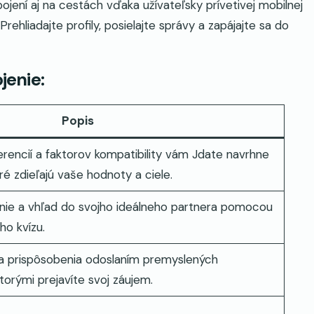
jení aj na cestách vďaka užívateľsky prívetivej mobilnej
Prehliadajte profily, posielajte správy a zapájajte sa do
jenie:
Popis
erencií a faktorov kompatibility vám Jdate navrhne
ré zdieľajú vaše hodnoty a ciele.
ie a vhľad do svojho ideálneho partnera pomocou
o kvízu.
 a prispôsobenia odoslaním premyslených
torými prejavíte svoj záujem.