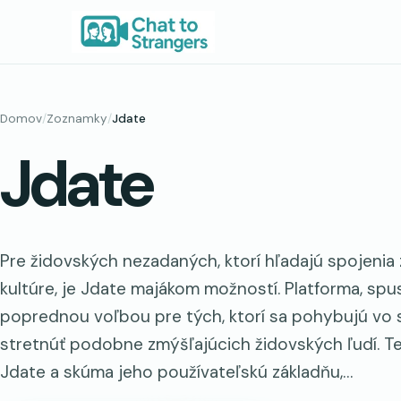
Prejsť
na
obsah
Domov
/
Zoznamky
/
Jdate
Jdate
Pre židovských nezadaných, ktorí hľadajú spojenia
kultúre, je Jdate majákom možností. Platforma, spu
poprednou voľbou pre tých, ktorí sa pohybujú vo s
stretnúť podobne zmýšľajúcich židovských ľudí. T
Jdate a skúma jeho používateľskú základňu,…