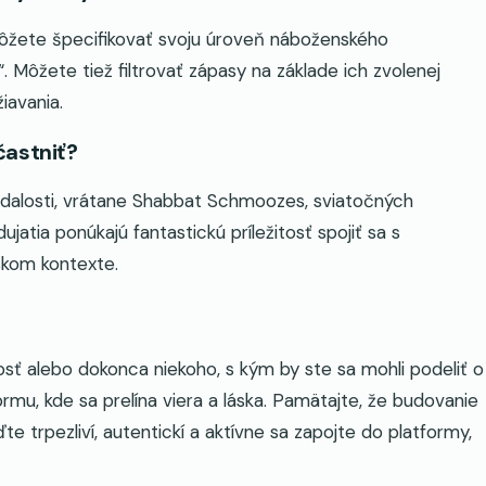
ôžete špecifikovať svoju úroveň náboženského
 Môžete tiež filtrovať zápasy na základe ich zvolenej
iavania.
častniť?
 udalosti, vrátane Shabbat Schmoozes, sviatočných
ujatia ponúkajú fantastickú príležitosť spojiť sa s
skom kontexte.
nosť alebo dokonca niekoho, s kým by ste sa mohli podeliť o
mu, kde sa prelína viera a láska. Pamätajte, že budovanie
ďte trpezliví, autentickí a aktívne sa zapojte do platformy,