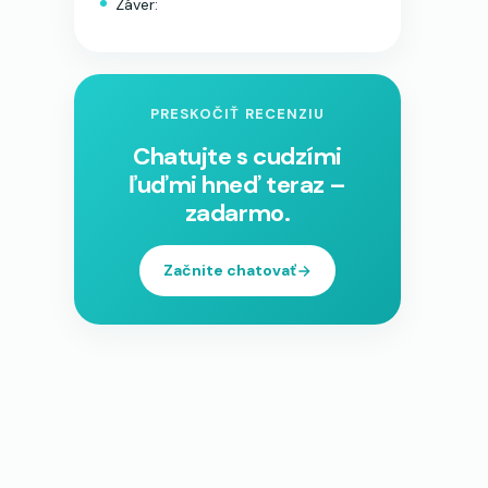
Záver:
PRESKOČIŤ RECENZIU
Chatujte s cudzími
ľuďmi hneď teraz –
zadarmo.
Začnite chatovať