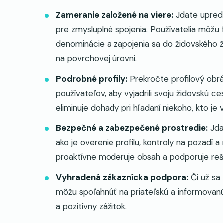
Zameranie založené na viere:
Jdate upredn
pre zmysluplné spojenia. Používatelia môžu 
denominácie a zapojenia sa do židovského ž
na povrchovej úrovni.
Podrobné profily:
Prekročte profilový obrá
používateľov, aby vyjadrili svoju židovskú 
eliminuje dohady pri hľadaní niekoho, kto je
Bezpečné a zabezpečené prostredie:
Jda
ako je overenie profilu, kontroly na pozadí 
proaktívne moderuje obsah a podporuje rešp
Vyhradená zákaznícka podpora:
Či už sa
môžu spoľahnúť na priateľskú a informovan
a pozitívny zážitok.