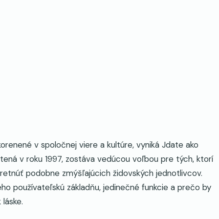
akorenené v spoločnej viere a kultúre, vyniká Jdate ako
tená v roku 1997, zostáva vedúcou voľbou pre tých, ktorí
retnúť podobne zmýšľajúcich židovských jednotlivcov.
eho používateľskú základňu, jedinečné funkcie a prečo by
 láske.