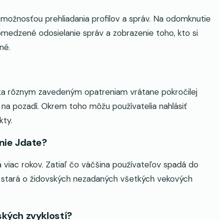
možnosťou prehliadania profilov a správ. Na odomknutie
eobmedzené odosielanie správ a zobrazenie toho, kto si
né.
ka rôznym zavedeným opatreniam vrátane pokročilej
 na pozadí. Okrem toho môžu používatelia nahlásiť
kty.
nie Jdate?
 viac rokov. Zatiaľ čo väčšina používateľov spadá do
 stará o židovských nezadaných všetkých vekových
kých zvyklostí?