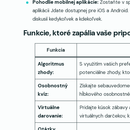
Pohodlie mobilnej aplikácie:
Zostaňte v spo
aplikácii Jdate dostupnej pre iOS a Android. 
diskusií kedykoľvek a kdekoľvek.
Funkcie, ktoré zapália vaše pripo
Funkcia
Algoritmus
S využitím vašich pref
zhody:
potenciálne zhody, kto
Osobnostný
Získajte sebauvedomen
kvíz:
hĺbkového osobnostnéh
Virtuálne
Pridajte kúsok zábavy
darovanie:
virtuálnych darčekov, k
Otázky