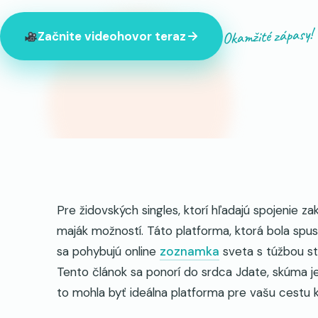
Okamžité zápasy!
Začnite videohovor teraz
Práve teraz je online 847 cudzincov
Pre židovských singles, ktorí hľadajú spojenie z
maják možností. Táto platforma, ktorá bola spus
sa pohybujú online
zoznamka
sveta s túžbou st
Tento článok sa ponorí do srdca Jdate, skúma j
to mohla byť ideálna platforma pre vašu cestu k