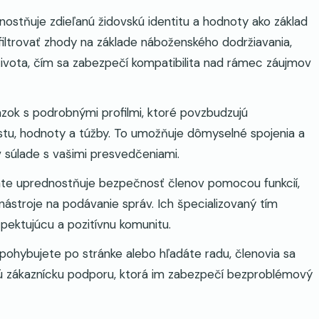
ostňuje zdieľanú židovskú identitu a hodnoty ako základ
filtrovať zhody na základe náboženského dodržiavania,
ivota, čím sa zabezpečí kompatibilita nad rámec záujmov
zok s podrobnými profilmi, ktoré povzbudzujú
cestu, hodnoty a túžby. To umožňuje dômyselné spojenia a
 v súlade s vašimi presvedčeniami.
te uprednostňuje bezpečnosť členov pomocou funkcií,
a nástroje na podávanie správ. Ich špecializovaný tím
ektujúcu a pozitívnu komunitu.
 pohybujete po stránke alebo hľadáte radu, členovia sa
ú zákaznícku podporu, ktorá im zabezpečí bezproblémový