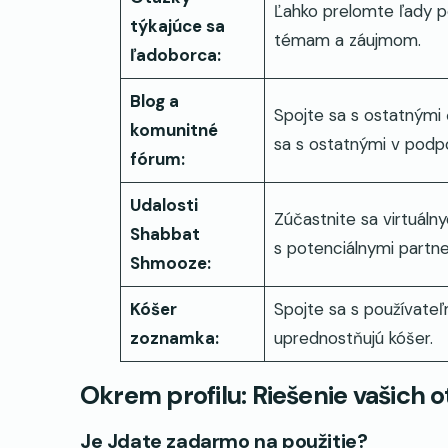
Ľahko prelomte ľady 
týkajúce sa
témam a záujmom.
ľadoborca:
Blog a
Spojte sa s ostatnými 
komunitné
sa s ostatnými v podpo
fórum:
Udalosti
Zúčastnite sa virtuáln
Shabbat
s potenciálnymi partn
Shmooze:
Kóšer
Spojte sa s používate
zoznamka:
uprednostňujú kóšer.
Okrem profilu: Riešenie vašich o
Je Jdate zadarmo na použitie?