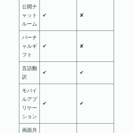
公開チ
ャット
✔
✘
ルーム
バーチ
ャルギ
✔
✘
フト
言語翻
✔
✔
訳
モバイ
ルアプ
✔
✔
リケー
ション
画面共