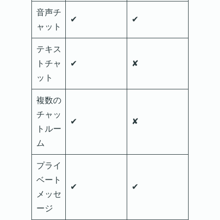
音声チ
✔
✔
ャット
テキス
トチャ
✔
✘
ット
複数の
チャッ
✔
✘
トルー
ム
プライ
ベート
✔
✔
メッセ
ージ