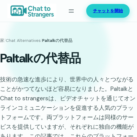
内
チャットを開始
容
を
ス
キ
家
/
Chat Alternatives
/
Paltalkの代替品
ッ
Paltalkの代替品
プ
技術の急速な進歩により、世界中の人々とつながる
ことがかつてないほど容易になりました。Paltalkと
Chat to strangersは、ビデオチャットを通じてオン
ラインコミュニケーションを促進する人気のプラッ
トフォームです。両プラットフォームは同様のサー
ビスを提供していますが、それぞれに独自の機能が
あります。この記事では、これらのプラットフォー