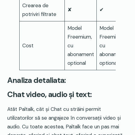
Crearea de
✘
✔
potriviri filtrate
Model
Model
Freemium,
Freemium,
Cost
cu
cu
abonament
abonament
optional
optional
Analiza detaliata:
Chat video, audio și text:
Atât Paltalk, cât și Chat cu străini permit
utilizatorilor să se angajeze în conversații video și
audio. Cu toate acestea, Paltalk face un pas mai