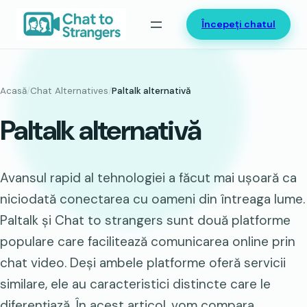
Sari
Începeți chatul
la
conținut
Acasă
/
Chat Alternatives
/
Paltalk alternativă
Paltalk alternativă
Avansul rapid al tehnologiei a făcut mai ușoară ca
niciodată conectarea cu oameni din întreaga lume.
Paltalk și Chat to strangers sunt două platforme
populare care facilitează comunicarea online prin
chat video. Deși ambele platforme oferă servicii
similare, ele au caracteristici distincte care le
diferențiază. În acest articol, vom compara…