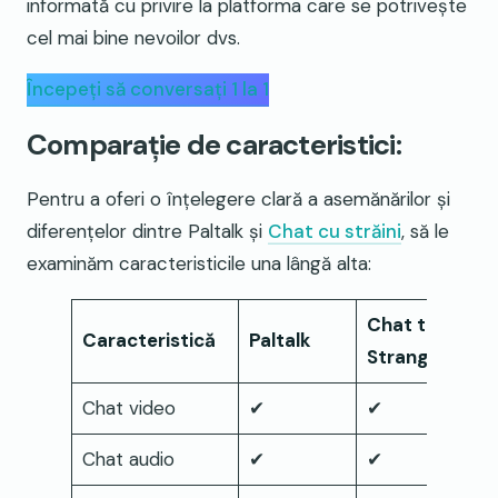
informată cu privire la platforma care se potrivește
cel mai bine nevoilor dvs.
Începeți să conversați 1 la 1
Comparație de caracteristici:
Pentru a oferi o înțelegere clară a asemănărilor și
diferențelor dintre Paltalk și
Chat cu străini
, să le
examinăm caracteristicile una lângă alta:
Chat to
Caracteristică
Paltalk
Strangers
Chat video
✔
✔
Chat audio
✔
✔