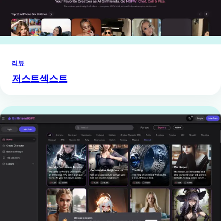
리뷰
저스트섹스트