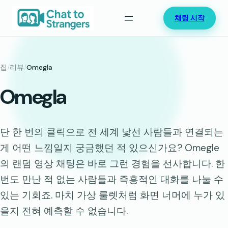
콘
채팅 시작
텐
츠
로
바
집
/
리뷰
/
Omegla
로
Omegla
가
기
단 한 번의 클릭으로 전 세계 낯선 사람들과 연결되는
게 어떤 느낌일지 궁금했던 적 있으신가요? Omegle
의 랜덤 영상 채팅은 바로 그런 경험을 선사합니다. 한
번도 만난 적 없는 사람들과 즉흥적인 대화를 나눌 수
있는 기회죠. 마치 가상 룰렛처럼 화면 너머에 누가 있
을지 전혀 예측할 수 없습니다.