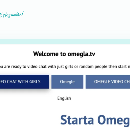
şleşmeler!