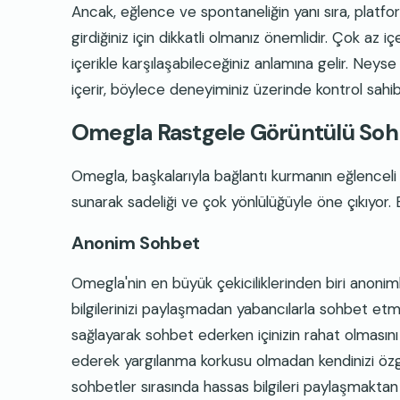
Ancak, eğlence ve spontaneliğin yanı sıra, platform 
girdiğiniz için dikkatli olmanız önemlidir. Çok az 
içerikle karşılaşabileceğiniz anlamına gelir. Neys
içerir, böylece deneyiminiz üzerinde kontrol sahib
Omegla Rastgele Görüntülü Sohb
Omegla, başkalarıyla bağlantı kurmanın eğlenceli v
sunarak sadeliği ve çok yönlülüğüyle öne çıkıyor. Ba
Anonim Sohbet
Omegla'nin en büyük çekiciliklerinden biri anoniml
bilgilerinizi paylaşmadan yabancılarla sohbet etmeye
sağlayarak sohbet ederken içinizin rahat olmasını
ederek yargılanma korkusu olmadan kendinizi özgü
sohbetler sırasında hassas bilgileri paylaşmaktan