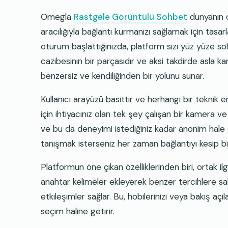
Omegla
Rastgele Görüntülü Sohbet
dünyanın dö
aracılığıyla bağlantı kurmanızı sağlamak için tasar
oturum başlattığınızda, platform sizi yüz yüze sohb
cazibesinin bir parçasıdır ve aksi takdirde asla 
benzersiz ve kendiliğinden bir yolunu sunar.
Kullanıcı arayüzü basittir ve herhangi bir teknik 
için ihtiyacınız olan tek şey çalışan bir kamera
ve bu da deneyimi istediğiniz kadar anonim hale ge
tanışmak isterseniz her zaman bağlantıyı kesip b
Platformun öne çıkan özelliklerinden biri, ortak il
anahtar kelimeler ekleyerek benzer tercihlere sahi
etkileşimler sağlar. Bu, hobilerinizi veya bakış aç
seçim haline getirir.