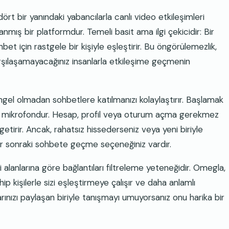
rt bir yanındaki yabancılarla canlı video etkileşimleri
lanmış bir platformdur. Temeli basit ama ilgi çekicidir: Bir
et için rastgele bir kişiyle eşleştirir. Bu öngörülemezlik,
karşılaşamayacağınız insanlarla etkileşime geçmenin
engel olmadan sohbetlere katılmanızı kolaylaştırır. Başlamak
 ve mikrofondur. Hesap, profil veya oturum açma gerekmez
tirir. Ancak, rahatsız hissederseniz veya yeni biriyle
ir sonraki sohbete geçme seçeneğiniz vardır.
gi alanlarına göre bağlantıları filtreleme yeteneğidir. Omegla,
p kişilerle sizi eşleştirmeye çalışır ve daha anlamlı
ılarınızı paylaşan biriyle tanışmayı umuyorsanız onu harika bir