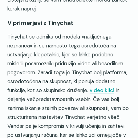
korak naprej.
V primerjavi z Tinychat
Tinychat se odmika od modela »naključnega
neznanca« in se namesto tega osredotoča na
ustvarjanje klepetalnic, kjer se lahko podobno
misleči posamezniki pridružijo video ali besedilnim
pogovorom. Zaradi tega je Tinychat bolj platforma,
osredotočena na skupnost, ki ponuja dodatne
funkcije, kot so skupinsko druženje.
video klici
in
deljenje večpredstavnostnih vsebin. Če vas bolj
zanima iskanje stalnih povezav ali skupnosti, vam bo
strukturirana nastavitev Tinychat verjetno všeč.
Vendar pa je kompromis v krivulji učenja in zahtevi
po ustvarjanju računa, kar se lahko zdi omejujoče v