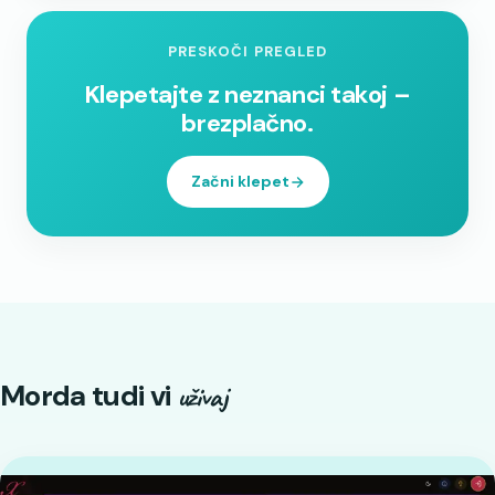
PRESKOČI PREGLED
Klepetajte z neznanci takoj –
brezplačno.
Začni klepet
Morda tudi vi
uživaj