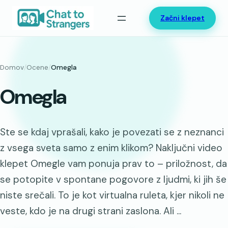
Preskoči
Začni klepet
na
vsebino
Domov
/
Ocene
/
Omegla
Omegla
Ste se kdaj vprašali, kako je povezati se z neznanci
z vsega sveta samo z enim klikom? Naključni video
klepet Omegle vam ponuja prav to – priložnost, da
se potopite v spontane pogovore z ljudmi, ki jih še
niste srečali. To je kot virtualna ruleta, kjer nikoli ne
veste, kdo je na drugi strani zaslona. Ali ...