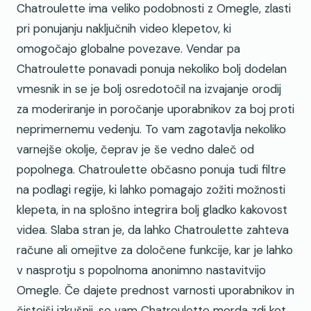
Chatroulette ima veliko podobnosti z Omegle, zlasti
pri ponujanju naključnih video klepetov, ki
omogočajo globalne povezave. Vendar pa
Chatroulette ponavadi ponuja nekoliko bolj dodelan
vmesnik in se je bolj osredotočil na izvajanje orodij
za moderiranje in poročanje uporabnikov za boj proti
neprimernemu vedenju. To vam zagotavlja nekoliko
varnejše okolje, čeprav je še vedno daleč od
popolnega. Chatroulette občasno ponuja tudi filtre
na podlagi regije, ki lahko pomagajo zožiti možnosti
klepeta, in na splošno integrira bolj gladko kakovost
videa. Slaba stran je, da lahko Chatroulette zahteva
račune ali omejitve za določene funkcije, kar je lahko
v nasprotju s popolnoma anonimno nastavitvijo
Omegle. Če dajete prednost varnosti uporabnikov in
čistejši izkušnji, se vam Chatroulette morda zdi kot