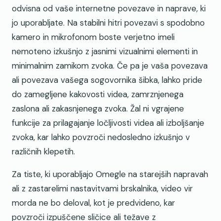
odvisna od vaše internetne povezave in naprave, ki
jo uporabljate. Na stabilni hitri povezavi s spodobno
kamero in mikrofonom boste verjetno imeli
nemoteno izkušnjo z jasnimi vizualnimi elementi in
minimalnim zamikom zvoka. Če pa je vaša povezava
ali povezava vašega sogovornika šibka, lahko pride
do zamegljene kakovosti videa, zamrznjenega
zaslona ali zakasnjenega zvoka. Žal ni vgrajene
funkcije za prilagajanje ločljivosti videa ali izboljšanje
zvoka, kar lahko povzroči nedosledno izkušnjo v
različnih klepetih.
Za tiste, ki uporabljajo Omegle na starejših napravah
ali z zastarelimi nastavitvami brskalnika, video vir
morda ne bo deloval, kot je predvideno, kar
povzroči izpuščene sličice ali težave z