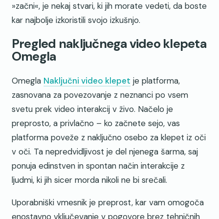
»začni«, je nekaj stvari, ki jih morate vedeti, da boste
kar najbolje izkoristili svojo izkušnjo.
Pregled naključnega video klepeta
Omegla
Omegla
Naključni video klepet
je platforma,
zasnovana za povezovanje z neznanci po vsem
svetu prek video interakcij v živo. Načelo je
preprosto, a privlačno – ko začnete sejo, vas
platforma poveže z naključno osebo za klepet iz oči
v oči. Ta nepredvidljivost je del njenega šarma, saj
ponuja edinstven in spontan način interakcije z
ljudmi, ki jih sicer morda nikoli ne bi srečali.
Uporabniški vmesnik je preprost, kar vam omogoča
enostavno vključevanje v pogovore brez tehničnih