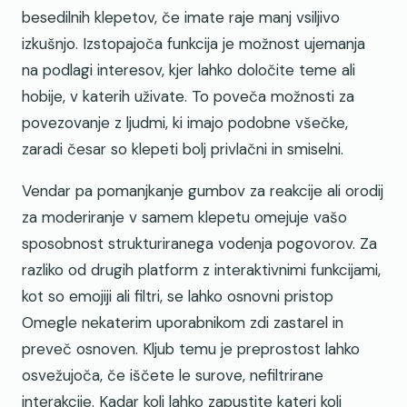
besedilnih klepetov, če imate raje manj vsiljivo
izkušnjo. Izstopajoča funkcija je možnost ujemanja
na podlagi interesov, kjer lahko določite teme ali
hobije, v katerih uživate. To poveča možnosti za
povezovanje z ljudmi, ki imajo podobne všečke,
zaradi česar so klepeti bolj privlačni in smiselni.
Vendar pa pomanjkanje gumbov za reakcije ali orodij
za moderiranje v samem klepetu omejuje vašo
sposobnost strukturiranega vodenja pogovorov. Za
razliko od drugih platform z interaktivnimi funkcijami,
kot so emojiji ali filtri, se lahko osnovni pristop
Omegle nekaterim uporabnikom zdi zastarel in
preveč osnoven. Kljub temu je preprostost lahko
osvežujoča, če iščete le surove, nefiltrirane
interakcije. Kadar koli lahko zapustite kateri koli