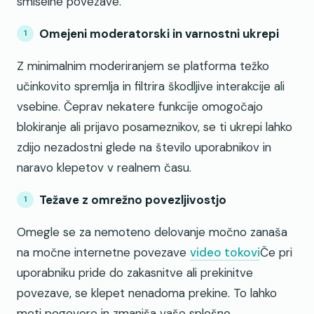
smiselne povezave.
Omejeni moderatorski in varnostni ukrepi
Z minimalnim moderiranjem se platforma težko
učinkovito spremlja in filtrira škodljive interakcije ali
vsebine. Čeprav nekatere funkcije omogočajo
blokiranje ali prijavo posameznikov, se ti ukrepi lahko
zdijo nezadostni glede na število uporabnikov in
naravo klepetov v realnem času.
Težave z omrežno povezljivostjo
Omegle se za nemoteno delovanje močno zanaša
na močne internetne povezave
video tokovi
Če pri
uporabniku pride do zakasnitve ali prekinitve
povezave, se klepet nenadoma prekine. To lahko
moti pogovore in zmanjša vaše splošno