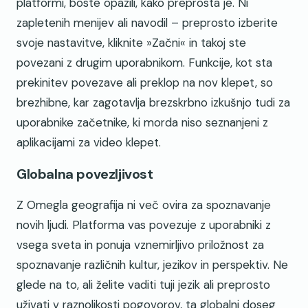
platformi, boste opazili, kako preprosta je. Ni
zapletenih menijev ali navodil – preprosto izberite
svoje nastavitve, kliknite »Začni« in takoj ste
povezani z drugim uporabnikom. Funkcije, kot sta
prekinitev povezave ali preklop na nov klepet, so
brezhibne, kar zagotavlja brezskrbno izkušnjo tudi za
uporabnike začetnike, ki morda niso seznanjeni z
aplikacijami za video klepet.
Globalna povezljivost
Z Omegla geografija ni več ovira za spoznavanje
novih ljudi. Platforma vas povezuje z uporabniki z
vsega sveta in ponuja vznemirljivo priložnost za
spoznavanje različnih kultur, jezikov in perspektiv. Ne
glede na to, ali želite vaditi tuji jezik ali preprosto
uživati v raznolikosti pogovorov, ta globalni doseg