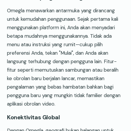
Omegla menawarkan antarmuka yang dirancang
untuk kemudahan penggunaan. Sejak pertama kali
menggunakan platform ini, Anda akan menyadari
betapa mudahnya menggunakannya. Tidak ada
menu atau instruksi yang rumit—cukup pilih
preferensi Anda, tekan "Mulai", dan Anda akan
langsung terhubung dengan pengguna lain. Fitur-
fitur seperti memutuskan sambungan atau beralih
ke obrolan baru berjalan lancar, memastikan
pengalaman yang bebas hambatan bahkan bagi
pengguna baru yang mungkin tidak familier dengan
aplikasi obrolan video.
Konektivitas Global
Dengan Omegla, geografi bukan halangan untuk