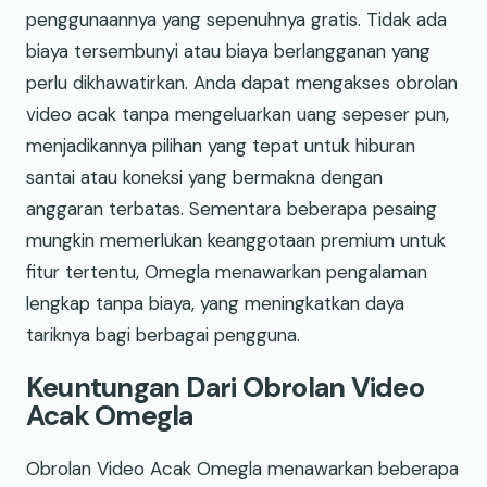
penggunaannya yang sepenuhnya gratis. Tidak ada
biaya tersembunyi atau biaya berlangganan yang
perlu dikhawatirkan. Anda dapat mengakses obrolan
video acak tanpa mengeluarkan uang sepeser pun,
menjadikannya pilihan yang tepat untuk hiburan
santai atau koneksi yang bermakna dengan
anggaran terbatas. Sementara beberapa pesaing
mungkin memerlukan keanggotaan premium untuk
fitur tertentu, Omegla menawarkan pengalaman
lengkap tanpa biaya, yang meningkatkan daya
tariknya bagi berbagai pengguna.
Keuntungan Dari Obrolan Video
Acak Omegla
Obrolan Video Acak Omegla menawarkan beberapa