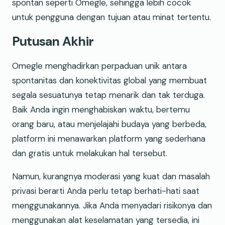
spontan seperti Omegle, sehingga lebih cocok
untuk pengguna dengan tujuan atau minat tertentu.
Putusan Akhir
Omegle menghadirkan perpaduan unik antara
spontanitas dan konektivitas global yang membuat
segala sesuatunya tetap menarik dan tak terduga.
Baik Anda ingin menghabiskan waktu, bertemu
orang baru, atau menjelajahi budaya yang berbeda,
platform ini menawarkan platform yang sederhana
dan gratis untuk melakukan hal tersebut.
Namun, kurangnya moderasi yang kuat dan masalah
privasi berarti Anda perlu tetap berhati-hati saat
menggunakannya. Jika Anda menyadari risikonya dan
menggunakan alat keselamatan yang tersedia, ini