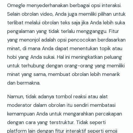
Omegle menyederhanakan berbagai opsi interaksi.
Selain obrolan video, Anda juga memiliki pilihan untuk
terlibat melalui obrolan teks saja jika Anda lebih suka
pengalaman yang tidak terlalu mengganggu. Fitur
yang menonjol adalah opsi pencocokan berdasarkan
minat, di mana Anda dapat menentukan topik atau
hobi yang Anda sukai. Hal ini meningkatkan peluang
untuk terhubung dengan orang-orang yang memiliki
minat yang sama, membuat obrolan lebih menarik
dan bermakna.
Namun, tidak adanya tombol reaksi atau alat
moderator dalam obrolan itu sendiri membatasi
kemampuan Anda untuk mengarahkan percakapan
dengan cara yang terstruktur. Tidak seperti
platform lain dengan fitur interaktif seperti emoji