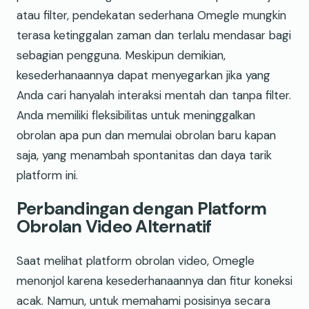
atau filter, pendekatan sederhana Omegle mungkin
terasa ketinggalan zaman dan terlalu mendasar bagi
sebagian pengguna. Meskipun demikian,
kesederhanaannya dapat menyegarkan jika yang
Anda cari hanyalah interaksi mentah dan tanpa filter.
Anda memiliki fleksibilitas untuk meninggalkan
obrolan apa pun dan memulai obrolan baru kapan
saja, yang menambah spontanitas dan daya tarik
platform ini.
Perbandingan dengan Platform
Obrolan Video Alternatif
Saat melihat platform obrolan video, Omegle
menonjol karena kesederhanaannya dan fitur koneksi
acak. Namun, untuk memahami posisinya secara