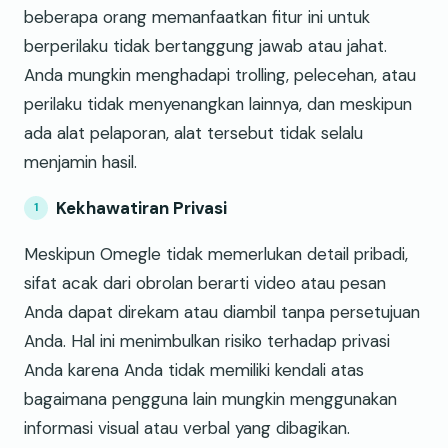
beberapa orang memanfaatkan fitur ini untuk
berperilaku tidak bertanggung jawab atau jahat.
Anda mungkin menghadapi trolling, pelecehan, atau
perilaku tidak menyenangkan lainnya, dan meskipun
ada alat pelaporan, alat tersebut tidak selalu
menjamin hasil.
Kekhawatiran Privasi
Meskipun Omegle tidak memerlukan detail pribadi,
sifat acak dari obrolan berarti video atau pesan
Anda dapat direkam atau diambil tanpa persetujuan
Anda. Hal ini menimbulkan risiko terhadap privasi
Anda karena Anda tidak memiliki kendali atas
bagaimana pengguna lain mungkin menggunakan
informasi visual atau verbal yang dibagikan.