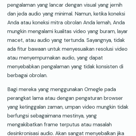
pengalaman yang lancar dengan visual yang jernih
dan jeda audio yang minimal. Namun, ketika koneksi
Anda atau koneksi mitra obrolan Anda lemah, Anda
mungkin mengalami kualitas video yang buram, layar
macet, atau audio yang tertunda. Sayangnya, tidak
ada fitur bawaan untuk menyesuaikan resolusi video
atau menyempurnakan audio, yang dapat
menyebabkan pengalaman yang tidak konsisten di
berbagai obrolan.
Bagi mereka yang menggunakan Omegle pada
perangkat lama atau dengan pengaturan browser
yang ketinggalan zaman, umpan video mungkin tidak
berfungsi sebagaimana mestinya, yang
mengakibatkan frame terputus atau masalah
desinkronisasi audio. Akan sangat menyebalkan jika