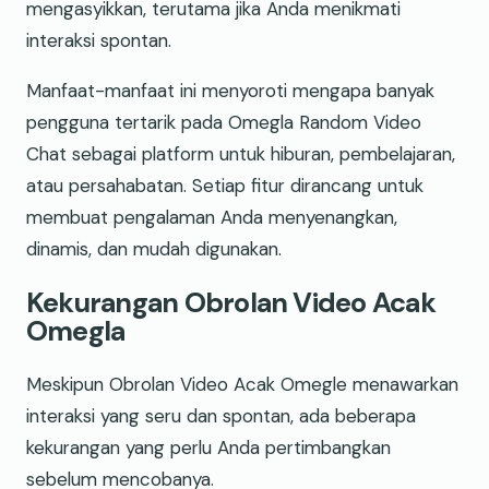
mengasyikkan, terutama jika Anda menikmati
interaksi spontan.
Manfaat-manfaat ini menyoroti mengapa banyak
pengguna tertarik pada Omegla Random Video
Chat sebagai platform untuk hiburan, pembelajaran,
atau persahabatan. Setiap fitur dirancang untuk
membuat pengalaman Anda menyenangkan,
dinamis, dan mudah digunakan.
Kekurangan Obrolan Video Acak
Omegla
Meskipun Obrolan Video Acak Omegle menawarkan
interaksi yang seru dan spontan, ada beberapa
kekurangan yang perlu Anda pertimbangkan
sebelum mencobanya.