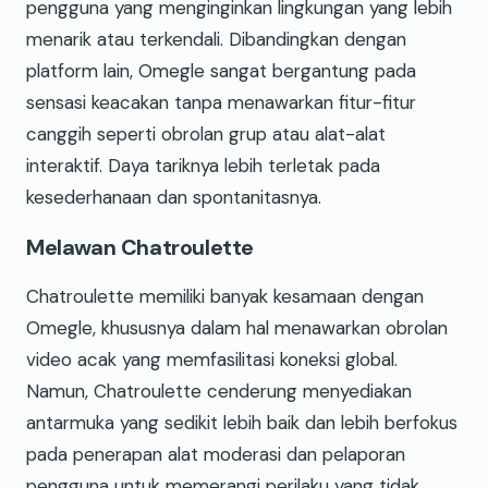
pengguna yang menginginkan lingkungan yang lebih
menarik atau terkendali. Dibandingkan dengan
platform lain, Omegle sangat bergantung pada
sensasi keacakan tanpa menawarkan fitur-fitur
canggih seperti obrolan grup atau alat-alat
interaktif. Daya tariknya lebih terletak pada
kesederhanaan dan spontanitasnya.
Melawan Chatroulette
Chatroulette memiliki banyak kesamaan dengan
Omegle, khususnya dalam hal menawarkan obrolan
video acak yang memfasilitasi koneksi global.
Namun, Chatroulette cenderung menyediakan
antarmuka yang sedikit lebih baik dan lebih berfokus
pada penerapan alat moderasi dan pelaporan
pengguna untuk memerangi perilaku yang tidak