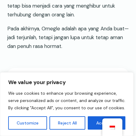
tetap bisa menjadi cara yang menghibur untuk
terhubung dengan orang lain.
Pada akhirnya, Omegle adalah apa yang Anda buat—
jadi terjunlah, tetapi jangan lupa untuk tetap aman
dan penuh rasa hormat.
DALAM ULASAN INI
We value your privacy
Ikhtisar Obrolan Video Acak Omegla
We use cookies to enhance your browsing experience,
serve personalized ads or content, and analyze our traffic.
Fitur Obrolan Video Acak Omegla
By clicking "Accept All", you consent to our use of cookies.
Obrolan Anonim
Customize
Reject All
Accept All
Antarmuka yang Mudah Digunakan