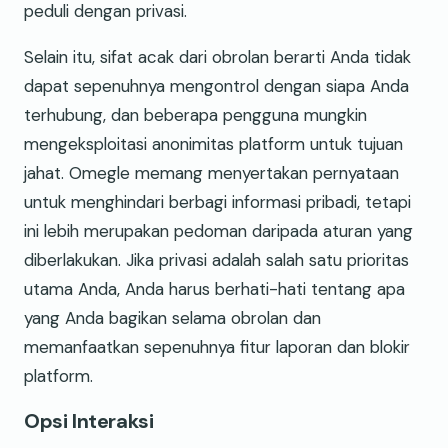
peduli dengan privasi.
Selain itu, sifat acak dari obrolan berarti Anda tidak
dapat sepenuhnya mengontrol dengan siapa Anda
terhubung, dan beberapa pengguna mungkin
mengeksploitasi anonimitas platform untuk tujuan
jahat. Omegle memang menyertakan pernyataan
untuk menghindari berbagi informasi pribadi, tetapi
ini lebih merupakan pedoman daripada aturan yang
diberlakukan. Jika privasi adalah salah satu prioritas
utama Anda, Anda harus berhati-hati tentang apa
yang Anda bagikan selama obrolan dan
memanfaatkan sepenuhnya fitur laporan dan blokir
platform.
Opsi Interaksi