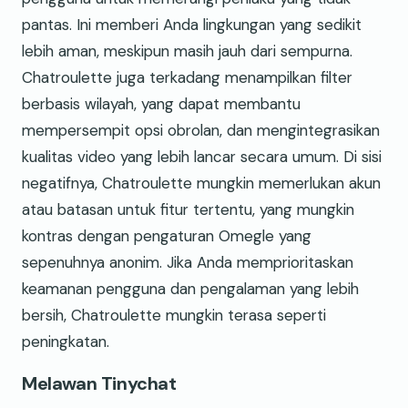
pantas. Ini memberi Anda lingkungan yang sedikit
lebih aman, meskipun masih jauh dari sempurna.
Chatroulette juga terkadang menampilkan filter
berbasis wilayah, yang dapat membantu
mempersempit opsi obrolan, dan mengintegrasikan
kualitas video yang lebih lancar secara umum. Di sisi
negatifnya, Chatroulette mungkin memerlukan akun
atau batasan untuk fitur tertentu, yang mungkin
kontras dengan pengaturan Omegle yang
sepenuhnya anonim. Jika Anda memprioritaskan
keamanan pengguna dan pengalaman yang lebih
bersih, Chatroulette mungkin terasa seperti
peningkatan.
Melawan Tinychat