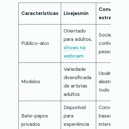
Converse c
Características
Livejasmin
estranhos
Orientado
Socializar e
para adultos,
Público-alvo
conhecer no
shows na
pessoas
webcam
Variedade
Usuários
diversificada
Modelos
aleatórios de
de artistas
todo o mund
adultos
Disponível
Conversas
Bate-papos
para
baseadas em
privados
experiência
interesses