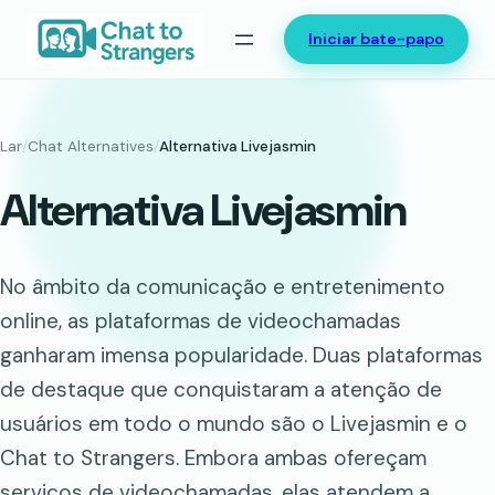
Saltar
Iniciar bate-papo
para
o
conteúdo
Lar
/
Chat Alternatives
/
Alternativa Livejasmin
Alternativa Livejasmin
No âmbito da comunicação e entretenimento
online, as plataformas de videochamadas
ganharam imensa popularidade. Duas plataformas
de destaque que conquistaram a atenção de
usuários em todo o mundo são o Livejasmin e o
Chat to Strangers. Embora ambas ofereçam
serviços de videochamadas, elas atendem a