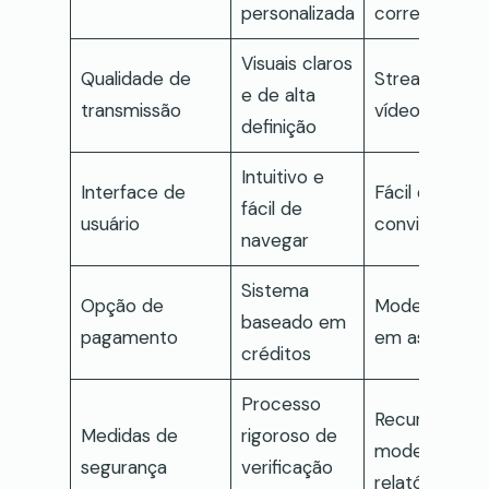
personalizada
corresponde
Visuais claros
Qualidade de
Streaming de
e de alta
transmissão
vídeo suave
definição
Intuitivo e
Interface de
Fácil de usar 
fácil de
usuário
convidativo
navegar
Sistema
Opção de
Modelo base
baseado em
pagamento
em assinatur
créditos
Processo
Recursos de
Medidas de
rigoroso de
moderação e
segurança
verificação
relatórios