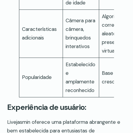
de idade
Algoritmo de
Câmera para
correspondên
Características
câmera,
aleatória,
adicionais
brinquedos
presentes
interativos
virtuais
Estabelecido
e
Base de usuá
Popularidade
amplamente
crescente
reconhecido
Experiência de usuário:
Livejasmin oferece uma plataforma abrangente e
bem estabelecida para entusiastas de