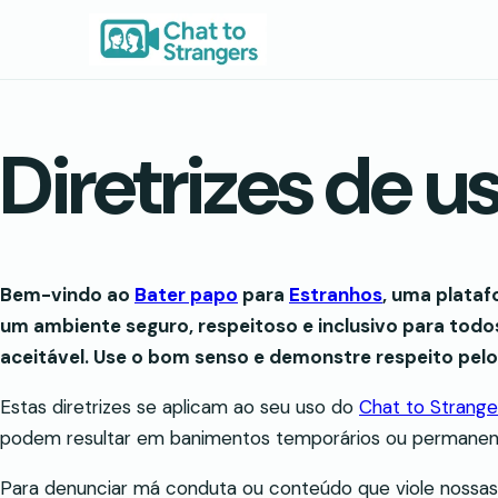
Saltar
para
o
conteúdo
Diretrizes de us
Bem-vindo ao
Bater papo
para
Estranhos
, uma plataf
um ambiente seguro, respeitoso e inclusivo para tod
aceitável. Use o bom senso e demonstre respeito pelos
Estas diretrizes se aplicam ao seu uso do
Chat to Strange
podem resultar em banimentos temporários ou permanente
Para denunciar má conduta ou conteúdo que viole nossas d