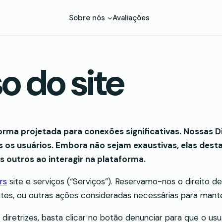
Sobre nós
Avaliações
o do site
orma projetada para conexões significativas. Nossas D
os os usuários. Embora não sejam exaustivas, elas d
 outros ao interagir na plataforma.
rs
site e serviços (“Serviços”). Reservamo-nos o direito d
s, ou outras ações consideradas necessárias para mante
iretrizes, basta clicar no botão denunciar para que o usu