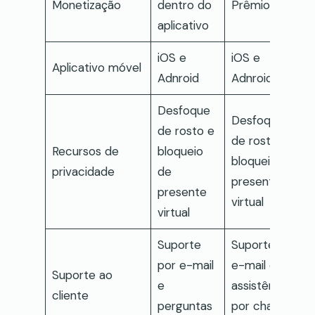
Monetização
dentro do
Prêmio
aplicativo
iOS e
iOS e
Aplicativo móvel
Adnroid
Adnroid
Desfoque
Desfoque
de rosto e
de rosto e
Recursos de
bloqueio
bloqueio de
privacidade
de
presente
presente
virtual
virtual
Suporte
Suporte por
por e-mail
e-mail e
Suporte ao
e
assistência
cliente
perguntas
por chat ao