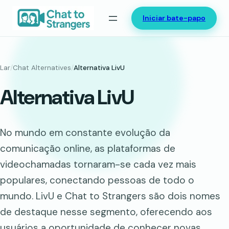
Saltar
Iniciar bate-papo
para
o
conteúdo
Lar
/
Chat Alternatives
/
Alternativa LivU
Alternativa LivU
No mundo em constante evolução da
comunicação online, as plataformas de
videochamadas tornaram-se cada vez mais
populares, conectando pessoas de todo o
mundo. LivU e Chat to Strangers são dois nomes
de destaque nesse segmento, oferecendo aos
usuários a oportunidade de conhecer novas