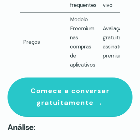
frequentes
vivo
Modelo
Freemium
Avaliação
nas
gratuita e
Preços
compras
assinatura
de
premium
aplicativos
Comece a conversar
gratuitamente →
Análise: