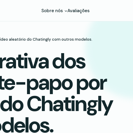
Sobre nós
Avaliações
ídeo aleatório do Chatingly com outros modelos.
ativa dos
ate-papo por
 do Chatingly
delos.