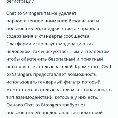
регистрации.
Chat to Strangers также уделяет
первостепенное внимание безопасности
пользователей, внедряя строгие правила
содержания и стандарты сообщества.
Платформа использует модерацию как
человеком, так и искусственным интеллектом,
чтобы обеспечить безопасный и приятный
опыт для всех пользователей. Кроме того, Chat
to Strangers предоставляет возможность
использовать гендерный фильтр, который
может помочь пользователям контролировать
тип взаимодействий, которые у них есть.
Однако Chat to Strangers требует от
пользователей предоставления некоторой