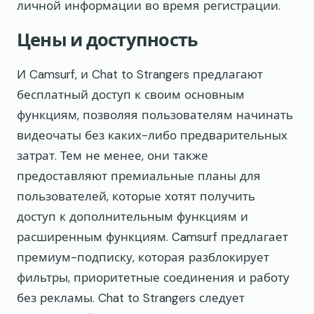
личной информации во время регистрации.
Цены и доступность
И Camsurf, и Chat to Strangers предлагают
бесплатный доступ к своим основным
функциям, позволяя пользователям начинать
видеочаты без каких-либо предварительных
затрат. Тем не менее, они также
предоставляют премиальные планы для
пользователей, которые хотят получить
доступ к дополнительным функциям и
расширенным функциям. Camsurf предлагает
премиум-подписку, которая разблокирует
фильтры, приоритетные соединения и работу
без рекламы. Chat to Strangers следует