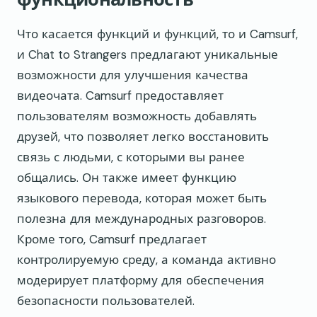
Что касается функций и функций, то и Camsurf,
и Chat to Strangers предлагают уникальные
возможности для улучшения качества
видеочата. Camsurf предоставляет
пользователям возможность добавлять
друзей, что позволяет легко восстановить
связь с людьми, с которыми вы ранее
общались. Он также имеет функцию
языкового перевода, которая может быть
полезна для международных разговоров.
Кроме того, Camsurf предлагает
контролируемую среду, а команда активно
модерирует платформу для обеспечения
безопасности пользователей.