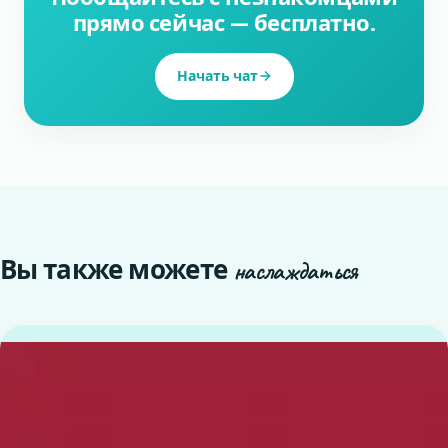
прямо сейчас — бесплатно.
Начать чат
Вы также можете
наслаждаться