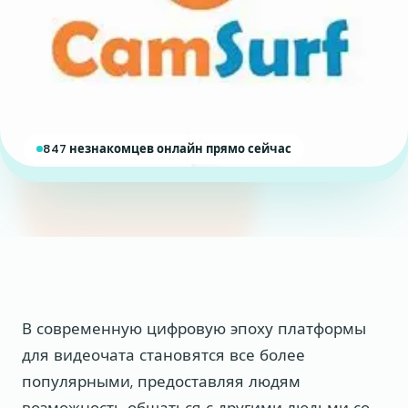
847 незнакомцев онлайн прямо сейчас
В современную цифровую эпоху платформы
для видеочата становятся все более
популярными, предоставляя людям