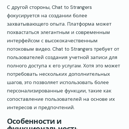
С другой стороны, Chat to Strangers
фокусируется на создании более
захватывающего опыта. Платформа может
похвастаться элегантным и современным
интерфейсом с высококачественным
потоковым видео. Chat to Strangers требует от
пользователей создания учетной записи для
полного доступа к его услугам. Хотя это может
потребовать нескольких дополнительных
шагов, это позволяет использовать более
персонализированные функции, такие как
сопоставление пользователей на основе их
интересов и предпочтений.
Особенности и
функциональность