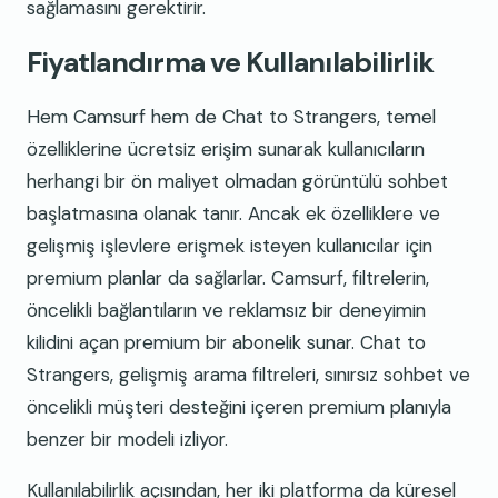
sağlamasını gerektirir.
Fiyatlandırma ve Kullanılabilirlik
Hem Camsurf hem de Chat to Strangers, temel
özelliklerine ücretsiz erişim sunarak kullanıcıların
herhangi bir ön maliyet olmadan görüntülü sohbet
başlatmasına olanak tanır. Ancak ek özelliklere ve
gelişmiş işlevlere erişmek isteyen kullanıcılar için
premium planlar da sağlarlar. Camsurf, filtrelerin,
öncelikli bağlantıların ve reklamsız bir deneyimin
kilidini açan premium bir abonelik sunar. Chat to
Strangers, gelişmiş arama filtreleri, sınırsız sohbet ve
öncelikli müşteri desteğini içeren premium planıyla
benzer bir modeli izliyor.
Kullanılabilirlik açısından, her iki platforma da küresel