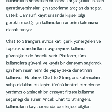
kullanıcıların sohbetleri sırasında karşılaştıkları ihlalleri
işaretleyebilmeleri için raporlama araçları da sağlar.
Üstelik Camsurf, kayıt sırasında kişisel bilgi
gerektirmediği için kullanıcıların anonim kalmasına
olanak tanıyor.
Chat to Strangers ayrıca katı içerik yönergeleri ve
topluluk standartlarını uygulayarak kullanıcı
güvenliğine de öncelik verir. Platform, tüm
kullanıcılara güvenli ve keyifli bir deneyim sağlamak
için hem insan hem de yapay zeka denetimini
kullanıyor. Ek olarak Chat to Strangers, kullanıcıların
sahip oldukları etkileşim türünü kontrol etmelerine
yardımcı olabilecek bir cinsiyet filtresi kullanma
seçeneği de sunar. Ancak Chat to Strangers,
kullanıcıların kayıt sırasında bazı kişisel bilgileri