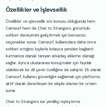
Özellikler ve İşlevsellik
Özellikler ve işlevsellik söz konusu olduğunda hem
Camsurf hem de Chat to Strangers, görüntülü
sohbet deneyimini geliştirmek için benzersiz
seçenekler sunar. Camsurf, kullanıcılara daha önce
sohbet ettiğiniz kişilerle kolayca yeniden bağlantı
kurmanıza olanak tanıyan arkadaş ekleme olanağı
sağlar. Ayrıca uluslararası konuşmalar için faydalı
olabilecek bir dil çeviri özelliğine de sahiptir. Ek olarak
Camsurf, kullanıcı güvenliğini sağlamak için platformu
aktif olarak denetleyen bir ekiple izlenen bir ortam
sunar.
Chat to Strangers ise yenilikçi eşleştirme