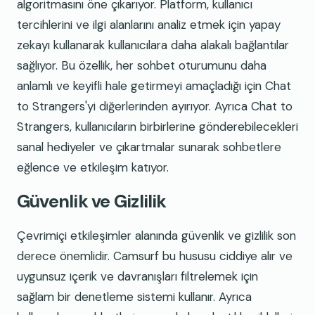
algoritmasını öne çıkarıyor. Platform, kullanıcı
tercihlerini ve ilgi alanlarını analiz etmek için yapay
zekayı kullanarak kullanıcılara daha alakalı bağlantılar
sağlıyor. Bu özellik, her sohbet oturumunu daha
anlamlı ve keyifli hale getirmeyi amaçladığı için Chat
to Strangers'yi diğerlerinden ayırıyor. Ayrıca Chat to
Strangers, kullanıcıların birbirlerine gönderebilecekleri
sanal hediyeler ve çıkartmalar sunarak sohbetlere
eğlence ve etkileşim katıyor.
Güvenlik ve Gizlilik
Çevrimiçi etkileşimler alanında güvenlik ve gizlilik son
derece önemlidir. Camsurf bu hususu ciddiye alır ve
uygunsuz içerik ve davranışları filtrelemek için
sağlam bir denetleme sistemi kullanır. Ayrıca