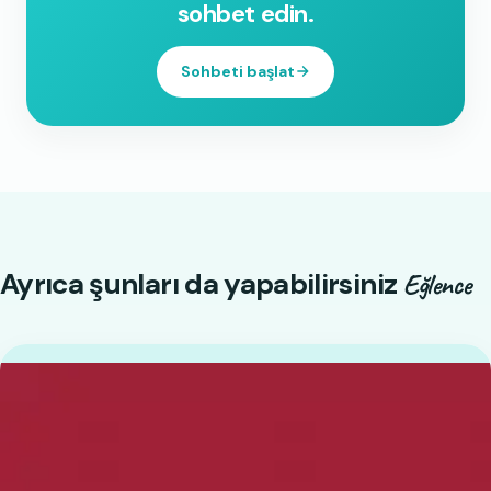
sohbet edin.
Sohbeti başlat
Ayrıca şunları da yapabilirsiniz
Eğlence