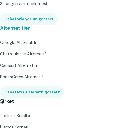
Strangercam İncelemesi
Daha fazla yorum göster
▾
Alternatifler
Omegle Alternatifi
Chatroulette Alternatifi
Camsurf Alternatifi
BongaCams Alternatifi
Daha fazla alternatif göster
▾
Şirket
Topluluk Kuralları
Hizmet Şartları