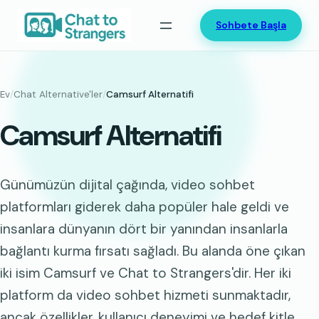
İçeriğe
Sohbete Başla
geç
Ev
/
Chat Alternative'ler
/
Camsurf Alternatifi
Camsurf Alternatifi
Günümüzün dijital çağında, video sohbet
platformları giderek daha popüler hale geldi ve
insanlara dünyanın dört bir yanından insanlarla
bağlantı kurma fırsatı sağladı. Bu alanda öne çıkan
iki isim Camsurf ve Chat to Strangers'dir. Her iki
platform da video sohbet hizmeti sunmaktadır,
ancak özellikler, kullanıcı deneyimi ve hedef kitle