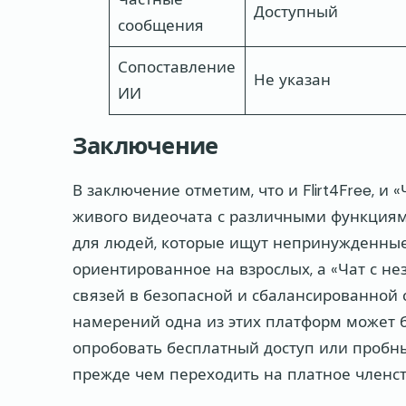
Доступный
сообщения
Сопоставление
Не указан
ИИ
Заключение
В заключение отметим, что и Flirt4Free, 
живого видеочата с различными функциями
для людей, которые ищут непринужденные
ориентированное на взрослых, а «Чат с н
связей в безопасной и сбалансированной 
намерений одна из этих платформ может 
опробовать бесплатный доступ или пробн
прежде чем переходить на платное членст