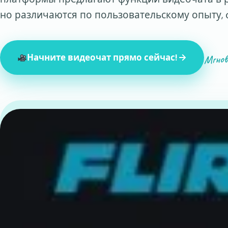
но различаются по пользовательскому опыту, ф
Мгнов
Начните видеочат прямо сейчас!