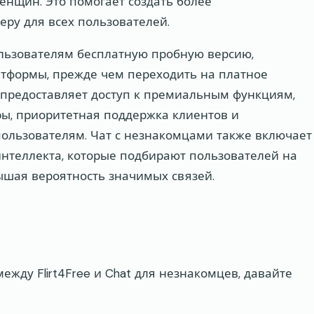
енщин. Это помогает создать более
ру для всех пользователей.
льзователям бесплатную пробную версию,
тформы, прежде чем переходить на платное
 предоставляет доступ к премиальным функциям,
ы, приоритетная поддержка клиентов и
пользователям. Чат с незнакомцами также включает
 интеллекта, которые подбирают пользователей на
ышая вероятность значимых связей.
ежду Flirt4Free и Chat для незнакомцев, давайте