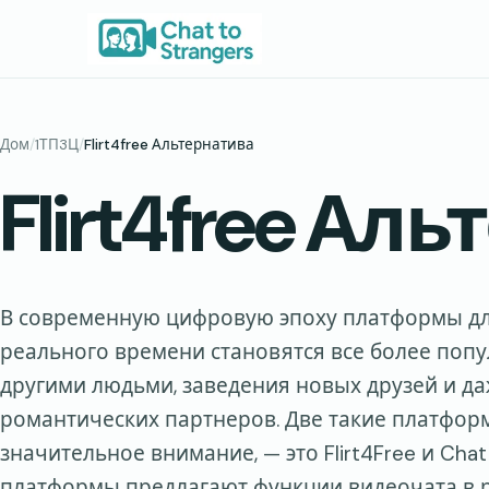
Перейти
к
содержимому
Дом
/
1ТП3Ц
/
Flirt4free Альтернатива
Flirt4free Ал
В современную цифровую эпоху платформы дл
реального времени становятся все более поп
другими людьми, заведения новых друзей и д
романтических партнеров. Две такие платфор
значительное внимание, — это Flirt4Free и Chat 
платформы предлагают функции видеочата в 