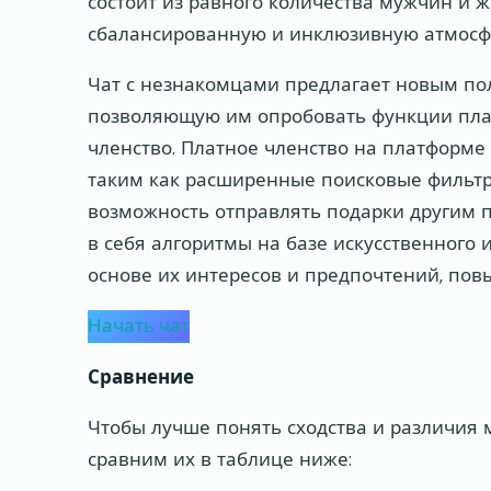
состоит из равного количества мужчин и ж
сбалансированную и инклюзивную атмосфе
Чат с незнакомцами предлагает новым по
позволяющую им опробовать функции пла
членство. Платное членство на платформе
таким как расширенные поисковые фильтр
возможность отправлять подарки другим 
в себя алгоритмы на базе искусственного
основе их интересов и предпочтений, пов
Начать чат
Сравнение
Чтобы лучше понять сходства и различия м
сравним их в таблице ниже: