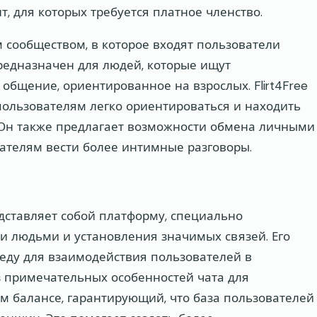
 для которых требуется платное членство.
сообществом, в которое входят пользователи
редназначен для людей, которые ищут
общение, ориентированное на взрослых. Flirt4Free
ользователям легко ориентироваться и находить
Он также предлагает возможности обмена личными
ателям вести более интимные разговоры.
едставляет собой платформу, специально
и людьми и установления значимых связей. Его
еду для взаимодействия пользователей в
з примечательных особенностей чата для
м балансе, гарантирующий, что база пользователей