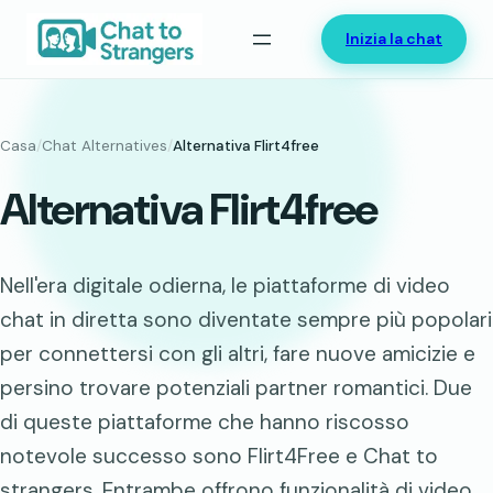
Vai
Inizia la chat
al
contenuto
Casa
/
Chat Alternatives
/
Alternativa Flirt4free
Alternativa Flirt4free
Nell'era digitale odierna, le piattaforme di video
chat in diretta sono diventate sempre più popolari
per connettersi con gli altri, fare nuove amicizie e
persino trovare potenziali partner romantici. Due
di queste piattaforme che hanno riscosso
notevole successo sono Flirt4Free e Chat to
strangers. Entrambe offrono funzionalità di video