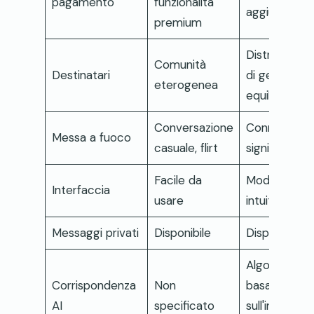
pagamento
funzionalità
aggiuntive
premium
Distribuzion
Comunità
Destinatari
di genere
eterogenea
equilibrata
Conversazione
Connessioni
Messa a fuoco
casuale, flirt
significative
Facile da
Moderno e
Interfaccia
usare
intuitivo
Messaggi privati
Disponibile
Disponibile
Algoritmo
Corrispondenza
Non
basato
AI
specificato
sull'intelligen