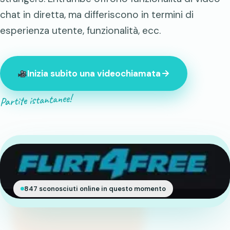
chat in diretta, ma differiscono in termini di
esperienza utente, funzionalità, ecc.
Inizia subito una videochiamata
Partite istantanee!
847 sconosciuti online in questo momento