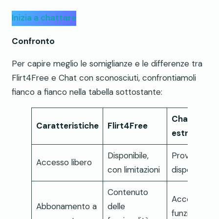
Inizia a chattare
Confronto
Per capire meglio le somiglianze e le differenze tra
Flirt4Free e Chat con sconosciuti, confrontiamoli
fianco a fianco nella tabella sottostante:
Chatta con
Caratteristiche
Flirt4Free
estranei
Disponibile,
Prova gratui
Accesso libero
con limitazioni
disponibile
Contenuto
Accesso a
Abbonamento a
delle
funzionalità