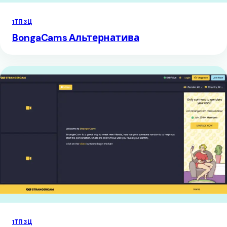
1ТП3Ц
BongaCams Альтернатива
1ТП3Ц