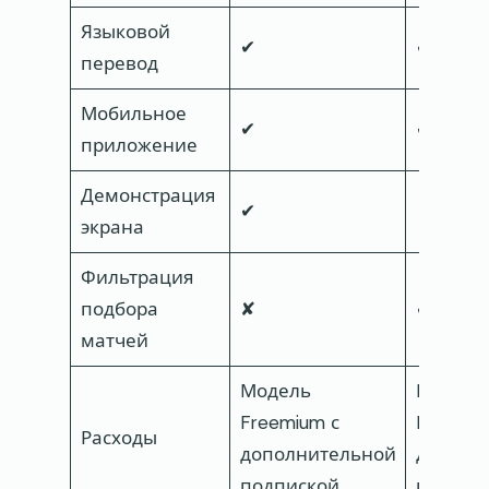
Языковой
✔
✔
перевод
Мобильное
✔
✔
приложение
Демонстрация
✔
экрана
Фильтрация
подбора
✘
✔
матчей
Модель
Модель
Freemium с
Freemiu
Расходы
дополнительной
дополн
подпиской
подпис