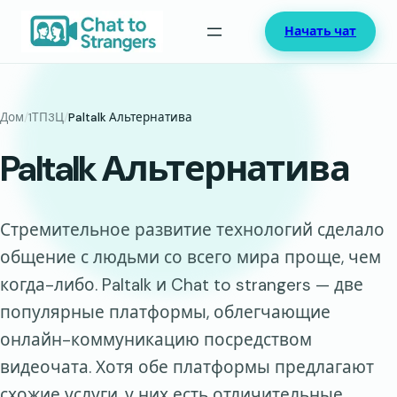
Перейти
Начать чат
к
содержимому
Дом
/
1ТП3Ц
/
Paltalk Альтернатива
Paltalk Альтернатива
Стремительное развитие технологий сделало
общение с людьми со всего мира проще, чем
когда-либо. Paltalk и Chat to strangers — две
популярные платформы, облегчающие
онлайн-коммуникацию посредством
видеочата. Хотя обе платформы предлагают
схожие услуги, у них есть отличительные