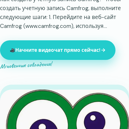
создать учетную запись Camfrog, выполните
следующие шаги: 1. Перейдите на веб-сайт
Camfrog (www.camfrog.com), используя…
Начните видеочат прямо сейчас!
Мгновенные совпадения!