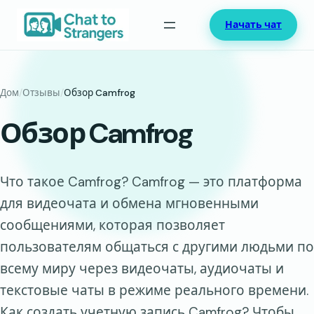
Перейти
Начать чат
к
содержимому
Дом
/
Отзывы
/
Обзор Camfrog
Обзор Camfrog
Что такое Camfrog? Camfrog — это платформа
для видеочата и обмена мгновенными
сообщениями, которая позволяет
пользователям общаться с другими людьми по
всему миру через видеочаты, аудиочаты и
текстовые чаты в режиме реального времени.
Как создать учетную запись Camfrog? Чтобы