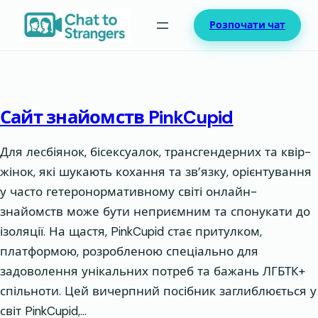
Перейти
Розпочати чат
до
вмісту
Сайт знайомств PinkCupid
Для лесбіянок, бісексуалок, трансгендерних та квір-
жінок, які шукають кохання та зв’язку, орієнтування
у часто гетеронормативному світі онлайн-
знайомств може бути неприємним та спонукати до
ізоляції. На щастя, PinkCupid стає притулком,
платформою, розробленою спеціально для
задоволення унікальних потреб та бажань ЛГБТК+
спільноти. Цей вичерпний посібник заглиблюється у
світ PinkCupid,…