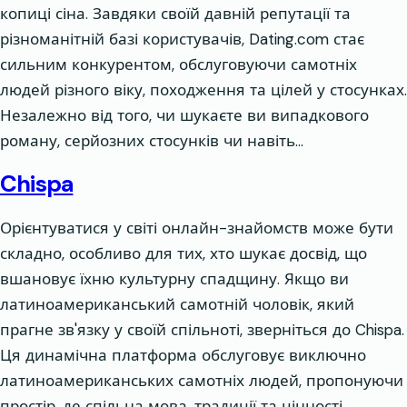
копиці сіна. Завдяки своїй давній репутації та
різноманітній базі користувачів, Dating.com стає
сильним конкурентом, обслуговуючи самотніх
людей різного віку, походження та цілей у стосунках.
Незалежно від того, чи шукаєте ви випадкового
роману, серйозних стосунків чи навіть…
Chispa
Орієнтуватися у світі онлайн-знайомств може бути
складно, особливо для тих, хто шукає досвід, що
вшановує їхню культурну спадщину. Якщо ви
латиноамериканський самотній чоловік, який
прагне зв'язку у своїй спільноті, зверніться до Chispa.
Ця динамічна платформа обслуговує виключно
латиноамериканських самотніх людей, пропонуючи
простір, де спільна мова, традиції та цінності