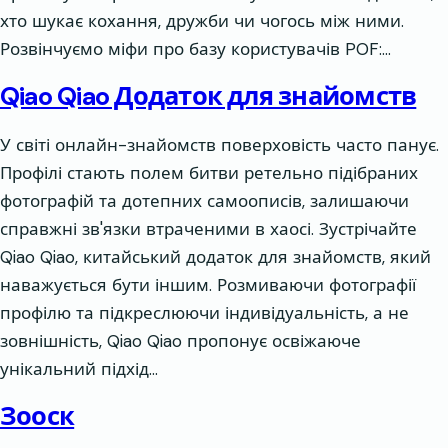
хто шукає кохання, дружби чи чогось між ними.
Розвінчуємо міфи про базу користувачів POF:…
Qiao Qiao Додаток для знайомств
У світі онлайн-знайомств поверховість часто панує.
Профілі стають полем битви ретельно підібраних
фотографій та дотепних самоописів, залишаючи
справжні зв'язки втраченими в хаосі. Зустрічайте
Qiao Qiao, китайський додаток для знайомств, який
наважується бути іншим. Розмиваючи фотографії
профілю та підкреслюючи індивідуальність, а не
зовнішність, Qiao Qiao пропонує освіжаюче
унікальний підхід…
Зооск