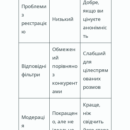
Добре,
Проблеми
якщо ви
з
Низький
цінуєте
реєстраціє
анонімніс
ю
ть
Обмежен
Слабший
ий
для
Відповідні
порівняно
цілеспрям
фільтри
з
ованих
конкурент
розмов
ами
Краще,
Покращен
ніж
Модераці
о, але не
свідчить
я