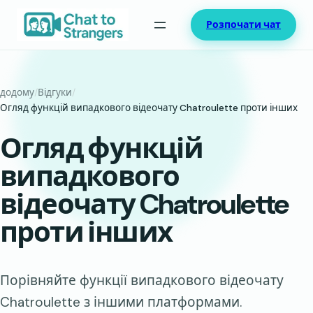
Перейти
Розпочати чат
до
вмісту
додому
/
Відгуки
/
Огляд функцій випадкового відеочату Chatroulette проти інших
Огляд функцій
випадкового
відеочату Chatroulette
проти інших
Порівняйте функції випадкового відеочату
Chatroulette з іншими платформами.