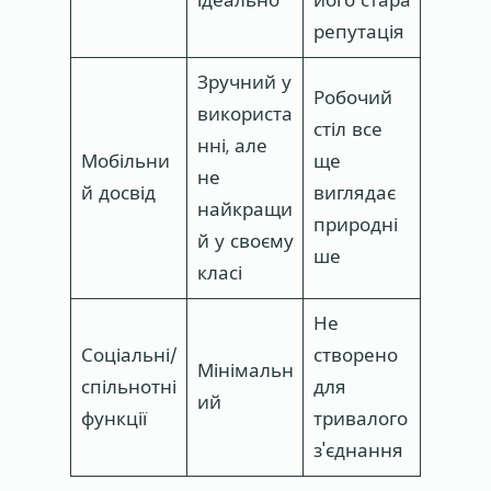
ідеально
його стара
репутація
Зручний у
Робочий
використа
стіл все
нні, але
Мобільни
ще
не
й досвід
виглядає
найкращи
природні
й у своєму
ше
класі
Не
Соціальні/
створено
Мінімальн
спільнотні
для
ий
функції
тривалого
з'єднання