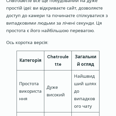
Chatroulette все ще побудований на дуже
простій ідеї: ви відкриваєте сайт, дозволяєте
доступ до камери та починаєте спілкуватися з
випадковими людьми за лічені секунди. Ця
простота є його найбільшою перевагою.
Ось коротка версія:
Chatroule
Загальни
Категорія
tte
й огляд
Найшвид
Простота
ший шлях
Дуже
використа
до
високий
ння
випадков
ого чату