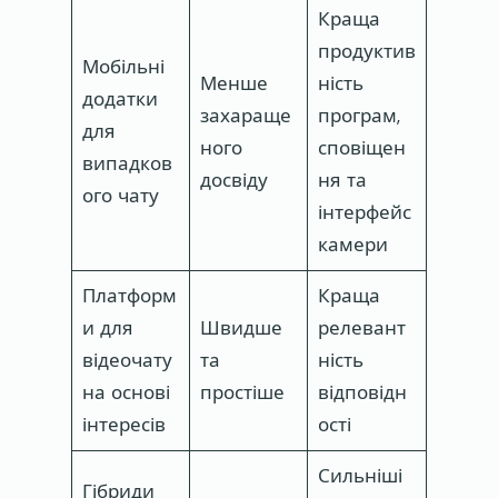
Краща
продуктив
Мобільні
Менше
ність
додатки
захараще
програм,
для
ного
сповіщен
випадков
досвіду
ня та
ого чату
інтерфейс
камери
Платформ
Краща
и для
Швидше
релевант
відеочату
та
ність
на основі
простіше
відповідн
інтересів
ості
Сильніші
Гібриди