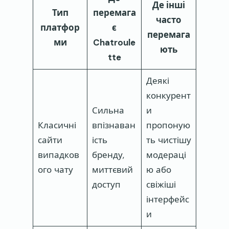
Де інші
Тип
перемага
часто
платфор
є
перемага
ми
Chatroule
ють
tte
Деякі
конкурент
Сильна
и
Класичні
впізнаван
пропоную
сайти
ість
ть чистішу
випадков
бренду,
модераці
ого чату
миттєвий
ю або
доступ
свіжіші
інтерфейс
и