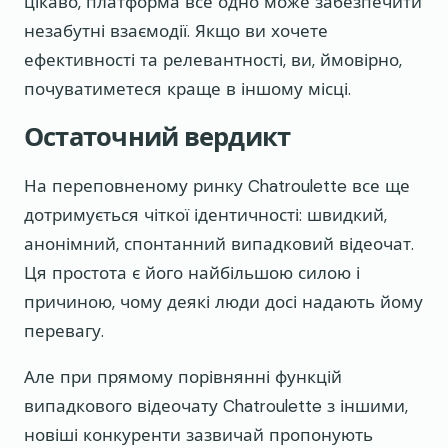
цікаво, платформа все одно може забезпечити
незабутні взаємодії. Якщо ви хочете
ефективності та релевантності, ви, ймовірно,
почуватиметеся краще в іншому місці.
Остаточний вердикт
На переповненому ринку Chatroulette все ще
дотримується чіткої ідентичності: швидкий,
анонімний, спонтанний випадковий відеочат.
Ця простота є його найбільшою силою і
причиною, чому деякі люди досі надають йому
перевагу.
Але при прямому порівнянні функцій
випадкового відеочату Chatroulette з іншими,
новіші конкуренти зазвичай пропонують