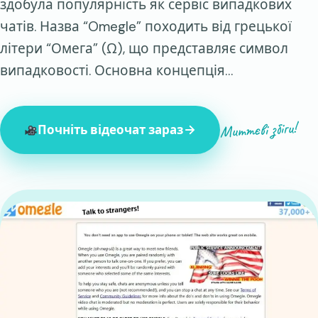
здобула популярність як сервіс випадкових
чатів. Назва “Omegle” походить від грецької
літери “Омега” (Ω), що представляє символ
випадковості. Основна концепція…
Миттєві збіги!
Почніть відеочат зараз