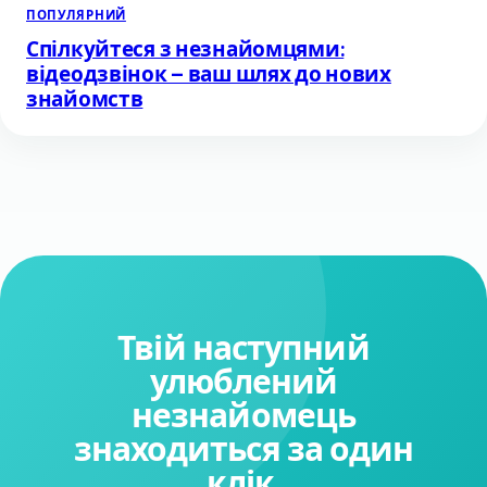
ПОПУЛЯРНИЙ
Спілкуйтеся з незнайомцями:
відеодзвінок – ваш шлях до нових
знайомств
Твій наступний
улюблений
незнайомець
знаходиться за один
клік.