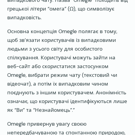
випадкового чату. Назва “Omegle” походить від
грецької літери “омега” (Ω), що символізує
випадковість.
Основна концепція Omegle полягає в тому,
щоб зв’язати користувачів із випадковими
людьми з усього світу для особистого
спілкування. Користувачі можуть зайти на
веб-сайт або скористатися застосунком
Omegle, вибрати режим чату (текстовий чи
відеочат), а потім їх випадковим чином
поєднують з іншим користувачем. Анонімність
означає, що користувачі ідентифікуються лише
як “Ви” та “Незнайомець”.”
Omegle привернув увагу своєю
непередбачуваною та спонтанною природою,