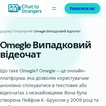
Перейти
Розпочати чат
до
вмісту
додому
/
Популярний
/
Omegle Випадковий відеочат
Omegle Випадковий
відеочат
Що таке Omegle? Omegle – це онлайн-
платформа, яка дозволяє користувачам
анонімно спілкуватися в текстових або
відеочатах з незнайомцями. Вона була
створена Лейфом К.-Бруксом у 2009 році та