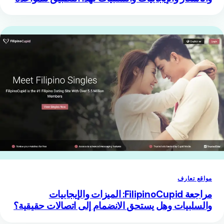
مواقع تعارف
مراجعة FilipinoCupid: الميزات والإيجابيات
والسلبيات وهل يستحق الانضمام إلى اتصالات حقيقية؟