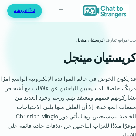
خطى
ابدأ الدردشة
لى
لمحتوى
بيت
/
مواقع تعارف
/
كريستيان مينجل
كريستيان مينجل
قد يكون الخوض في عالم المواعدة الإلكترونية الواسع أمرًا
مربكًا، خاصةً للمسيحيين الباحثين عن علاقات مع أشخاص
يشاركونهم قيمهم ومعتقداتهم. ورغم وجود العديد من
منصات المواعدة، إلا أن القليل منها يلبي الاحتياجات
الخاصة للمسيحيين. وهنا يأتي دور Christian Mingle،
موفرًا ملاذًا للعزاب الباحثين عن علاقات جادة قائمة على
الإيمان.