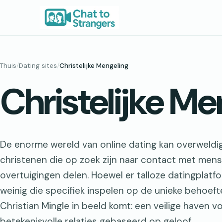
Ga
naar
de
inhoud
Thuis
/
Dating sites
/
Christelijke Mengeling
Christelijke M
De enorme wereld van online dating kan overweldig
christenen die op zoek zijn naar contact met men
overtuigingen delen. Hoewel er talloze datingplatfo
weinig die specifiek inspelen op de unieke behoeft
Christian Mingle in beeld komt: een veilige haven vo
betekenisvolle relaties gebaseerd op geloof.