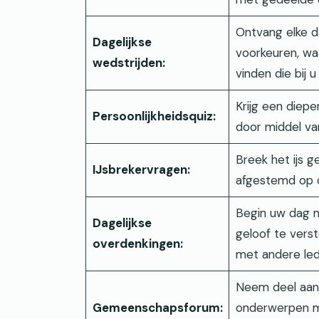
Ontvang elke 
Dagelijkse
voorkeuren, w
wedstrijden:
vinden die bij u
Krijg een diepe
Persoonlijkheidsquiz:
door middel van
Breek het ijs g
IJsbrekervragen:
afgestemd op c
Begin uw dag m
Dagelijkse
geloof te vers
overdenkingen:
met andere led
Neem deel aan 
Gemeenschapsforum:
onderwerpen me