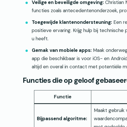
Veilige en beveiligde omgeving:
Christian 
functies zoals antecedentenonderzoek, prof
Toegewijde klantenondersteuning:
Een re
positieve ervaring. Krijg hulp bij technisch
u heeft.
Gemak van mobiele apps:
Maak onderweg v
app die beschikbaar is voor iOS- en Android-
altijd en overal in contact met potentiële 
Functies die op geloof gebasee
Functie
Maakt gebruik 
Bijpassend algoritme:
waardencompati
met gedeelde o