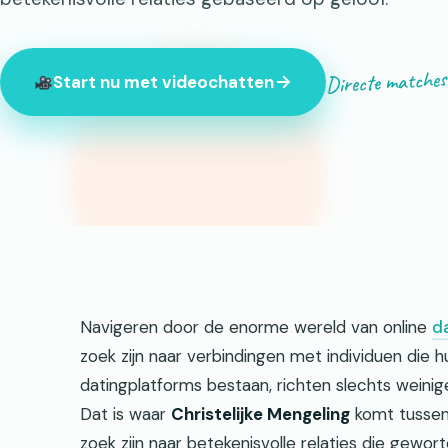
Directe matches
Start nu met videochatten
Op dit moment zijn er 847 onbekenden online.
Navigeren door de enorme wereld van online
d
zoek zijn naar verbindingen met individuen die 
datingplatforms bestaan, richten slechts weinig
Dat is waar
Christelijke Mengeling
komt tussenb
zoek zijn naar betekenisvolle relaties die gewortel