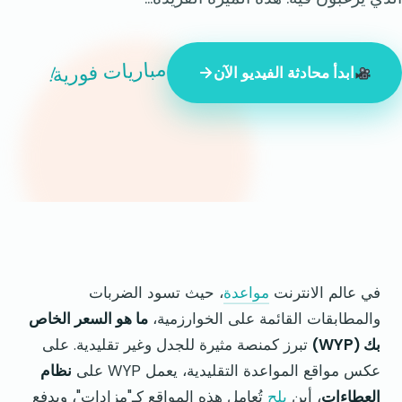
مباريات فورية!
ابدأ محادثة الفيديو الآن
847 شخصًا غريبًا متصلون بالإنترنت الآن
في عالم الانترنت
مواعدة
، حيث تسود الضربات
والمطابقات القائمة على الخوارزمية،
ما هو السعر الخاص
بك (WYP)
تبرز كمنصة مثيرة للجدل وغير تقليدية. على
عكس مواقع المواعدة التقليدية، يعمل WYP على
نظام
العطاءات
، أين
بلح
تُعامل هذه المواقع كـ"مزادات"، ويدفع