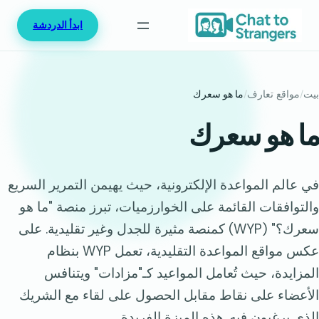
خطى
ابدأ الدردشة
لى
لمحتوى
بيت
/
مواقع تعارف
/
ما هو سعرك
ما هو سعرك
في عالم المواعدة الإلكترونية، حيث يهيمن التمرير السريع
والتوافقات القائمة على الخوارزميات، تبرز منصة "ما هو
سعرك؟" (WYP) كمنصة مثيرة للجدل وغير تقليدية. على
عكس مواقع المواعدة التقليدية، تعمل WYP بنظام
المزايدة، حيث تُعامل المواعيد كـ"مزادات" ويتنافس
الأعضاء على نقاط مقابل الحصول على لقاء مع الشريك
الذي يرغبون فيه. هذه الميزة الفريدة...