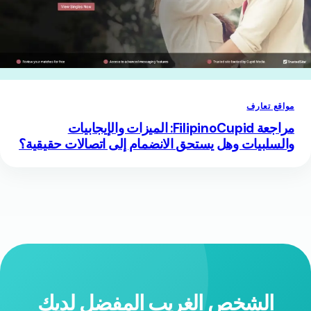
مواقع تعارف
مراجعة FilipinoCupid: الميزات والإيجابيات
والسلبيات وهل يستحق الانضمام إلى اتصالات حقيقية؟
الشخص الغريب المفضل لديك