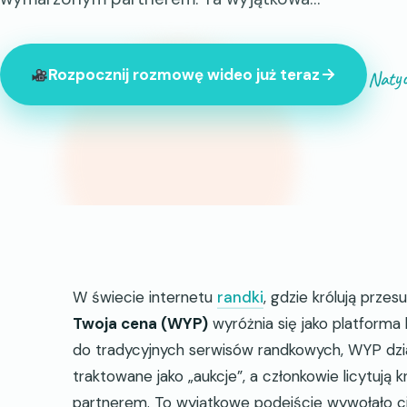
Natyc
Rozpocznij rozmowę wideo już teraz
847 nieznajomych jest teraz online
W świecie internetu
randki
, gdzie królują prz
Twoja cena (WYP)
wyróżnia się jako platforma
do tradycyjnych serwisów randkowych, WYP dzi
traktowane jako „aukcje”, a członkowie licytuj
partnerem. To wyjątkowe podejście wywołało c