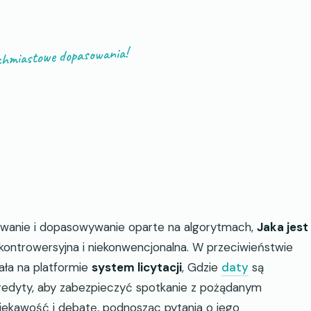
hmiastowe dopasowania!
esuwanie i dopasowywanie oparte na algorytmach,
Jaka jest
 kontrowersyjna i niekonwencjonalna. W przeciwieństwie
ała na platformie
system licytacji
, Gdzie
daty
są
ą kredyty, aby zabezpieczyć spotkanie z pożądanym
iekawość i debatę, podnosząc pytania o jego