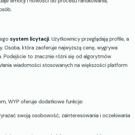
daje emocji i nowości do procesu randkowania,
osób.
 jego
system licytacji
. Użytkownicy przeglądają profile, a
yty. Osoba, która zaoferuje najwyższą cenę, wygrywa
a. Podejście to znacznie różni się od algorytmów
łania wiadomości stosowanych na większości platform
em, WYP oferuje dodatkowe funkcje:
rażać swoją osobowość, zainteresowania i oczekiwania