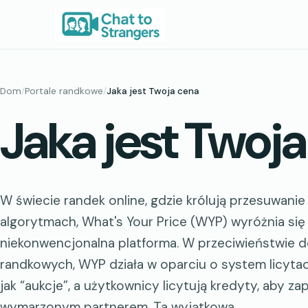
Przejdź
do
treści
Dom
/
Portale randkowe
/
Jaka jest Twoja cena
Jaka jest Twoj
W świecie randek online, gdzie królują przesuwanie
algorytmach, What's Your Price (WYP) wyróżnia się 
niekonwencjonalna platforma. W przeciwieństwie d
randkowych, WYP działa w oparciu o system licytacj
jak “aukcje”, a użytkownicy licytują kredyty, aby z
wymarzonym partnerem. Ta wyjątkowa…