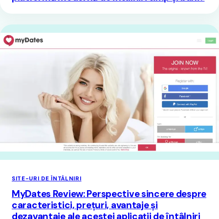
SITE-URI DE ÎNTÂLNIRI
MyDates Review: Perspective sincere despre
caracteristici, prețuri, avantaje și
dezavantaje ale acestei aplicații de întâlniri