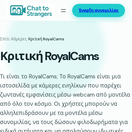
Μετάβαση
Έναρξη συνομιλίας
στο
περιεχόμενο
Σπίτι
/
Κάμερες
/
Κριτική RoyalCams
Κριτική RoyalCams
Τι είναι το RoyalCams; Το RoyalCams είναι μια
ιστοσελίδα με κάμερες ενηλίκων που παρέχει
ζωντανές εμφανίσεις μέσω webcam από μοντέλα
από όλο τον κόσμο. Οι χρήστες μπορούν να
αλληλεπιδράσουν με τα μοντέλα μέσω
συνομιλίας, να τους δώσουν φιλοδωρήματα για
ειδικά αιτήματα και να απολαύσουν ιδιωτικές