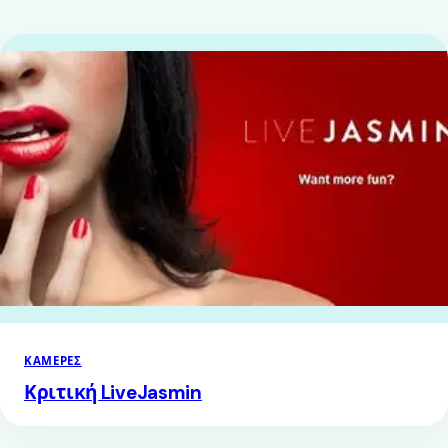
ΚΆΜΕΡΕΣ
Κριτική LiveJasmin