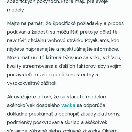
špecifických pokynoch, ktoré majú pre svoje
modely.
Majte na pamäti, že špecifické požiadavky a proces
podávania žiadostí sa môžu líšiť, preto je dôležité
navštíviť oficiálnu webovú stránku RoyalCams, kde
nájdete najpresnejšie a najaktuálnejšie informácie.
Môžu mať určité kritériá týkajúce sa veku, vzhľadu,
kvality streamovania a ďalších faktorov, aby svojim
používateľom zabezpečili konzistentný a
vysokokvalitný zážitok.
Ak uvažujete o tom, že sa stanete modelom
akéhokoľvek dospelého
vačka
sa odporúča
dôkladne preskúmať a pochopiť zásady platformy,
podmienky poskytovania služieb a akékoľvek
súvisiace zákonné alebo zmluvné záväzky. Okrem