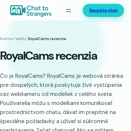
Prejsť
Spustite chat
na
obsah
Domov
/
Vačky
/
RoyalCams recenzia
RoyalCams recenzia
Čo je RoyalCams? RoyalCams je webová stránka
pre dospelých, ktorá poskytuje živé vystúpenia
cez webkameru od modeliek z celého sveta.
Používatelia môžu s modelkami komunikovať
prostredníctvom chatu, dávať im prepitné na
špeciálne požiadavky a užívať si súkromné
predstavenia. Začať chatovať Ako sa môžem