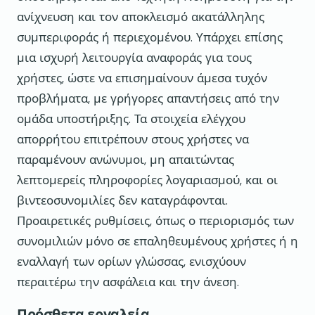
ανίχνευση και τον αποκλεισμό ακατάλληλης
συμπεριφοράς ή περιεχομένου. Υπάρχει επίσης
μια ισχυρή λειτουργία αναφοράς για τους
χρήστες, ώστε να επισημαίνουν άμεσα τυχόν
προβλήματα, με γρήγορες απαντήσεις από την
ομάδα υποστήριξης. Τα στοιχεία ελέγχου
απορρήτου επιτρέπουν στους χρήστες να
παραμένουν ανώνυμοι, μη απαιτώντας
λεπτομερείς πληροφορίες λογαριασμού, και οι
βιντεοσυνομιλίες δεν καταγράφονται.
Προαιρετικές ρυθμίσεις, όπως ο περιορισμός των
συνομιλιών μόνο σε επαληθευμένους χρήστες ή η
εναλλαγή των ορίων γλώσσας, ενισχύουν
περαιτέρω την ασφάλεια και την άνεση.
Πρόσθετα εργαλεία