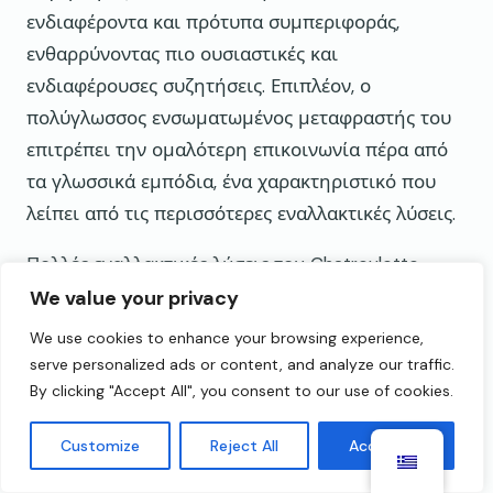
ενδιαφέροντα και πρότυπα συμπεριφοράς,
ενθαρρύνοντας πιο ουσιαστικές και
ενδιαφέρουσες συζητήσεις. Επιπλέον, ο
πολύγλωσσος ενσωματωμένος μεταφραστής του
επιτρέπει την ομαλότερη επικοινωνία πέρα από
τα γλωσσικά εμπόδια, ένα χαρακτηριστικό που
λείπει από τις περισσότερες εναλλακτικές λύσεις.
Πολλές εναλλακτικές λύσεις του Chatroulette
δυσκολεύονται με ισχυρά μέτρα ασφαλείας. Σε
We value your privacy
αντίθεση με τις τυπικές προσφορές που
We use cookies to enhance your browsing experience,
βασίζονται σε βασική εποπτεία περιεχομένου, το
serve personalized ads or content, and analyze our traffic.
RandomSkip ενσωματώνει εργαλεία που
By clicking "Accept All", you consent to our use of cookies.
βασίζονται σε τεχνητή νοημοσύνη και ενεργή
Customize
Reject All
Accept All
ανθρώπινη εποπτεία. Ενώ εργαλεία όπως το
Omegle ή το Shagle προσφέρουν βασικές