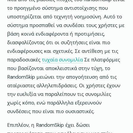
το προηγμένο σύστημα αντιστοίχισης που
υποστηρίζεται από τεχνητή νοημοσύνη. Αυτό το
σύστημα προσπαθεί να συνδέσει τους χρήστες με
βάση κοινά ενδιαφέροντα ή προτιμήσεις,
διασφαλίζοντας ότι οι συζητήσεις είναι πιο
ενδιαφέρουσες και σχετικές. Σε αντίθεση με τις
παραδοσιακές
τυχαία συνομιλία
Σε πλατφόρμες
που βασίζονται αποκλειστικά στην τύχη, το
RandomSkip μειώνει την απογοήτευση από τις
αταίριαστες αλληλεπιδράσεις. Οι χρήστες έχουν
την ευελιξία να παραλείπουν τις συνομιλίες
χωρίς κόπο, ενώ παράλληλα εξερευνούν
συνδέσεις που είναι πιο ουσιαστικές.
Επιπλέον, η RandomSkip έχει δώσει