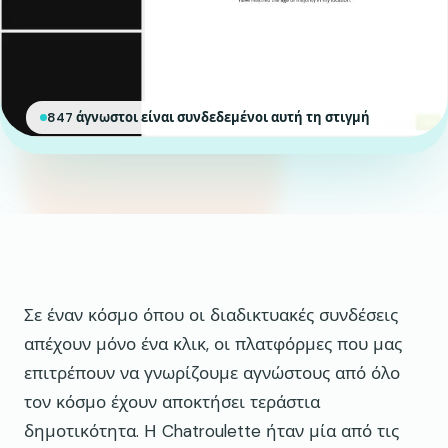
847 άγνωστοι είναι συνδεδεμένοι αυτή τη στιγμή
Σε έναν κόσμο όπου οι διαδικτυακές συνδέσεις
απέχουν μόνο ένα κλικ, οι πλατφόρμες που μας
επιτρέπουν να γνωρίζουμε αγνώστους από όλο
τον κόσμο έχουν αποκτήσει τεράστια
δημοτικότητα. Η Chatroulette ήταν μία από τις