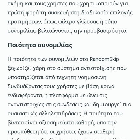
ακόμη και τους χρήστες που χρησιμοποιούν για
πρώτη φορά τη συσκευή στη διαδικασία επιλογής
προτιμήσεων, όπως φίλτρα γλώσσας ή τύπο
συνομιλίας, βελτιώνοντας την προσβασιμότητα.
Ποιότητα συνομιλίας
Η ποιότητα των συνομιλιών στο RandomSkip
ξεχωρίζει χάρη στο σύστημα αντιστοίχισης που
υποστηρίζεται από τεχνητή νοημοσύνη.
Συνδυάζοντας τους χρήστες με βάση κοινά
ενδιαφέροντα, η πλατφόρμα μειώνει τις
αναντιστοιχίες στις συνδέσεις και δημιουργεί πιο
ουσιαστικές αλληλεπιδράσεις. Η ποιότητα του
βίντεο είναι αξιοσημείωτα καθαρή, υπό την
προϋπόθεση ότι οι χρήστες έχουν σταθερή