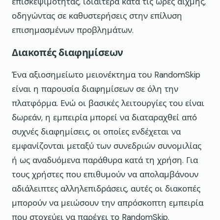
επισκεψιμότητας, ιδιαίτερα κατά τις ώρες αιχμής,
οδηγώντας σε καθυστερήσεις στην επίλυση
επισημασμένων προβλημάτων.
Διακοπές διαφημίσεων
Ένα αξιοσημείωτο μειονέκτημα του RandomSkip
είναι η παρουσία διαφημίσεων σε όλη την
πλατφόρμα. Ενώ οι βασικές λειτουργίες του είναι
δωρεάν, η εμπειρία μπορεί να διαταραχθεί από
συχνές διαφημίσεις, οι οποίες ενδέχεται να
εμφανίζονται μεταξύ των συνεδριών συνομιλίας
ή ως αναδυόμενα παράθυρα κατά τη χρήση. Για
τους χρήστες που επιθυμούν να απολαμβάνουν
αδιάλειπτες αλληλεπιδράσεις, αυτές οι διακοπές
μπορούν να μειώσουν την απρόσκοπτη εμπειρία
που στοχεύει να παρέχει το RandomSkip.