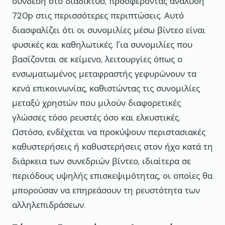
σύνδεση στο διαδίκτυο, προσφέροντας ανάλυση
720p στις περισσότερες περιπτώσεις. Αυτό
διασφαλίζει ότι οι συνομιλίες μέσω βίντεο είναι
φυσικές και καθηλωτικές. Για συνομιλίες που
βασίζονται σε κείμενο, λειτουργίες όπως ο
ενσωματωμένος μεταφραστής γεφυρώνουν τα
κενά επικοινωνίας, καθιστώντας τις συνομιλίες
μεταξύ χρηστών που μιλούν διαφορετικές
γλώσσες τόσο ρευστές όσο και ελκυστικές.
Ωστόσο, ενδέχεται να προκύψουν περιστασιακές
καθυστερήσεις ή καθυστερήσεις στον ήχο κατά τη
διάρκεια των συνεδριών βίντεο, ιδιαίτερα σε
περιόδους υψηλής επισκεψιμότητας, οι οποίες θα
μπορούσαν να επηρεάσουν τη ρευστότητα των
αλληλεπιδράσεων.