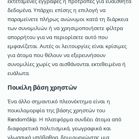
εκτεταμένες εγγραφές ή προτροπές για ευαίσθητα
δεδομένα. Υπάρχει επίσης η επιλογή να
παραμείνετε πλήρως ανώνυμοι κατά τη διάρκεια
των συνομιλιών ή να χρησιμοποιήσετε φίλτρα
απορρήτου για να περιορίσετε αυτό που
εμφανίζεται. Αυτές οι λειτουργίες είναι κρίσιμες
για άτομα που θέλουν να εξερευνήσουν
συνομιλίες χωρίς να αισθάνονται εκτεθειμένα ή
ευάλωτα.
Ποικίλη βάση χρηστών
Ένα άλλο σημαντικό πλεονέκτημα είναι η
ποικιλομορφία της βάσης χρηστών του
RandomSkip. Η πλατφόρμα συνδέει άτομα από
διαφορετικά πολιτισμικά, γεωγραφικά και
γλωσσικά υπόβαθρα, δημιουργώντας μια