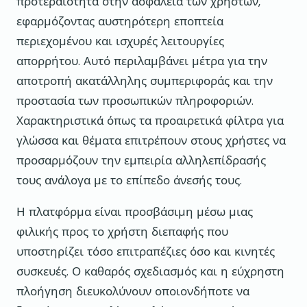
προτεραιότητα στην ασφάλεια των χρηστών,
εφαρμόζοντας αυστηρότερη εποπτεία
περιεχομένου και ισχυρές λειτουργίες
απορρήτου. Αυτό περιλαμβάνει μέτρα για την
αποτροπή ακατάλληλης συμπεριφοράς και την
προστασία των προσωπικών πληροφοριών.
Χαρακτηριστικά όπως τα προαιρετικά φίλτρα για
γλώσσα και θέματα επιτρέπουν στους χρήστες να
προσαρμόζουν την εμπειρία αλληλεπίδρασής
τους ανάλογα με το επίπεδο άνεσής τους.
Η πλατφόρμα είναι προσβάσιμη μέσω μιας
φιλικής προς το χρήστη διεπαφής που
υποστηρίζει τόσο επιτραπέζιες όσο και κινητές
συσκευές. Ο καθαρός σχεδιασμός και η εύχρηστη
πλοήγηση διευκολύνουν οποιονδήποτε να