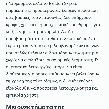
πλατφορμών, αλλά το RandomSkip το
παρακάμπτει προσφέροντας δωρεάν πρόσβαση
στις βασικές του λειτουργίες. Δεν υπάρχουν
κρυφές χρεώσεις ή υποχρεωτικές συνδρομές για
να ξεκινήσετε τη συνομιλία. Αυτή η
προσβασιμότητα το καθιστά ελκυστικό σε ένα
ευρύτερο κοινό, συμπεριλαμβανομένων εκείνων
που απλώς θέλουν να δοκιμάσουν την εμπειρία
χωρίς να αναλάβουν οικονομικές δεσμεύσεις. Ενώ
οι premium λειτουργίες μπορεί να είναι
διαθέσιμες για όσους επιθυμούν να βελτιώσουν
τη χρήση της πλατφόρμας, η δωρεάν έκδοση
εξακολουθεί να προσφέρει λειτουργικότητα και
εμπειρία χρήστη.
Μειονεκτήματα της