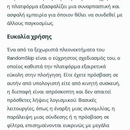
η πλατφόρμα εξασφαλίζει μια συναρπαστική και
ασφαλή εμπειρία για όποιον θέλει να συνδεθεί με
άλλους παγκοσμίως.
Ευκολία χρήσης
Ένα από τα ξεχωριστά πλεονεκτήματα του
RandomSkip είναι ο εύχρηστος σχεδιασμός του, ο
οποίος καθιστά την πλατφόρμα εξαιρετικά
εύκολη στην πλοήγηση. Είτε έχετε πρόσβαση σε
αυτήν από υπολογιστή είτε από κινητή συσκευή,
η διεπαφή είναι απρόσκοπτη και δεν απαιτεί
πρόσθετες λήψεις λογισμικού. Βασικές
λειτουργίες, όπως η έναρξη μιας συνομιλίας, η
παράλειψη μιας σύνδεσης ή η πρόσβαση σε
φίλτρα, επισημαίνονται ευκρινώς με μεγάλα