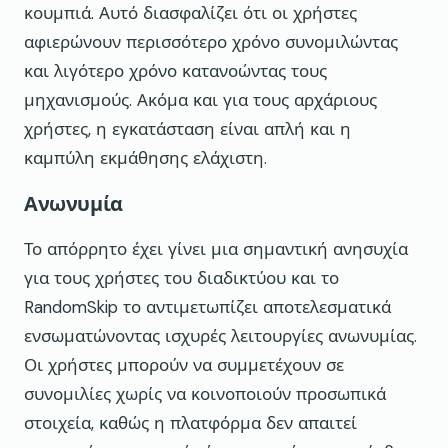
κουμπιά. Αυτό διασφαλίζει ότι οι χρήστες
αφιερώνουν περισσότερο χρόνο συνομιλώντας
και λιγότερο χρόνο κατανοώντας τους
μηχανισμούς. Ακόμα και για τους αρχάριους
χρήστες, η εγκατάσταση είναι απλή και η
καμπύλη εκμάθησης ελάχιστη.
Ανωνυμία
Το απόρρητο έχει γίνει μια σημαντική ανησυχία
για τους χρήστες του διαδικτύου και το
RandomSkip το αντιμετωπίζει αποτελεσματικά
ενσωματώνοντας ισχυρές λειτουργίες ανωνυμίας.
Οι χρήστες μπορούν να συμμετέχουν σε
συνομιλίες χωρίς να κοινοποιούν προσωπικά
στοιχεία, καθώς η πλατφόρμα δεν απαιτεί