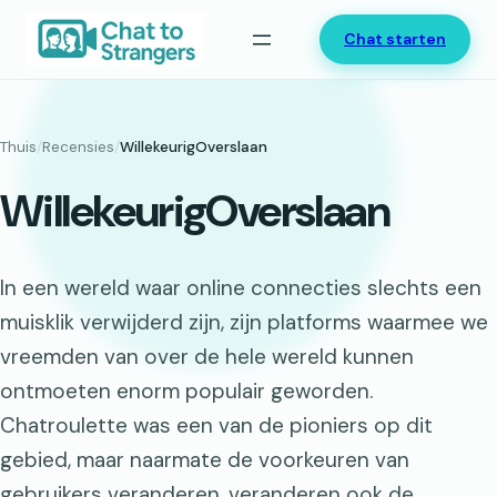
Ga
Chat starten
naar
de
inhoud
Thuis
/
Recensies
/
WillekeurigOverslaan
WillekeurigOverslaan
In een wereld waar online connecties slechts een
muisklik verwijderd zijn, zijn platforms waarmee we
vreemden van over de hele wereld kunnen
ontmoeten enorm populair geworden.
Chatroulette was een van de pioniers op dit
gebied, maar naarmate de voorkeuren van
gebruikers veranderen, veranderen ook de