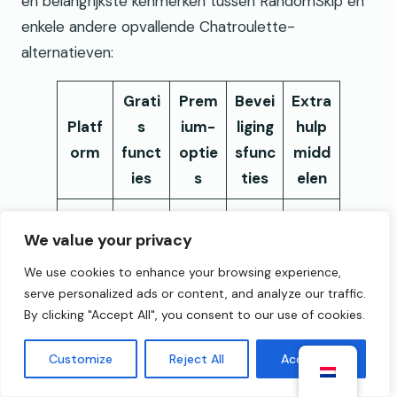
en belangrijkste kenmerken tussen RandomSkip en
enkele andere opvallende Chatroulette-
alternatieven:
Grati
Prem
Bevei
Extra
Platf
s
ium-
liging
hulp
orm
funct
optie
sfunc
midd
ies
s
ties
elen
Video
AI &
Vertal
We value your privacy
-/tek
mens
er,
Adver
Willek
stcha
elijke
bladw
We use cookies to enhance your browsing experience,
tentie
serve personalized ads or content, and analyze our traffic.
eurig
t, AI-
mode
ijzers,
vrije
By clicking "Accept All", you consent to our use of cookies.
Over
matc
ratie,
getim
ervari
slaan
hing,
priva
ede
ng
Customize
Reject All
Accept All
mode
cytoo
sessi