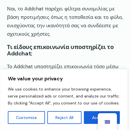
Ναι, το Addchat παρέχει φίλτρα συνομιλίας με
βάση προτιμήσεις όπως η τοποθεσία και το φύλο,
ενισχύοντας την ικανότητά σας να συνδέεστε με
σχετικούς χρήστες.
Τι είδους επικοινωνία υποστηρίζει το
Addchat;
Το Addchat υποστηρίζει επικοινωνία τόσο μέσω
κειμένου όσο και μέσω εικόνας, δίνοντας στους
We value your privacy
χρήστες ευελιξία στον τρόπο που αλληλεπιδρούν.
We use cookies to enhance your browsing experience,
Είναι συνηθισμένα τα ψεύτικα προφίλ
serve personalized ads or content, and analyze our traffic.
στο Addchat;
By clicking "Accept All", you consent to our use of cookies.
Ενώ το Addchat προσπαθεί να διατηρήσει μια
Customize
Reject All
Accept All
θετική εμπειρία, ψεύτικα προφίλ και λογαριασμοί