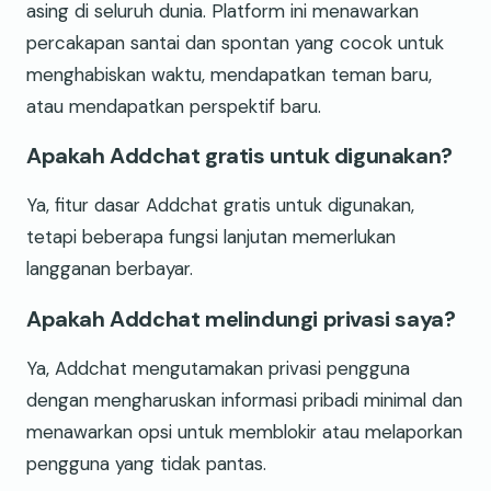
asing di seluruh dunia. Platform ini menawarkan
percakapan santai dan spontan yang cocok untuk
menghabiskan waktu, mendapatkan teman baru,
atau mendapatkan perspektif baru.
Apakah Addchat gratis untuk digunakan?
Ya, fitur dasar Addchat gratis untuk digunakan,
tetapi beberapa fungsi lanjutan memerlukan
langganan berbayar.
Apakah Addchat melindungi privasi saya?
Ya, Addchat mengutamakan privasi pengguna
dengan mengharuskan informasi pribadi minimal dan
menawarkan opsi untuk memblokir atau melaporkan
pengguna yang tidak pantas.