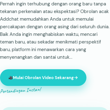
Pernah ingin terhubung dengan orang baru tanpa
tekanan perkenalan atau ekspektasi? Obrolan acak
Addchat memudahkan Anda untuk memulai
percakapan dengan orang asing dari seluruh dunia.
Baik Anda ingin menghabiskan waktu, mencari
teman baru, atau sekadar menikmati perspektif
baru, platform ini menawarkan cara yang
menyenangkan dan santai untuk…
Mulai Obrolan Video Sekarang
Pertandingan Instan!