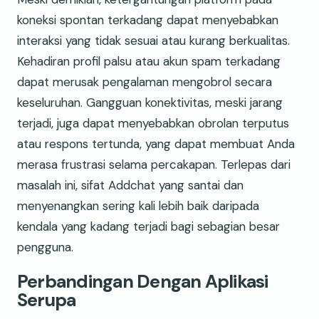
koneksi spontan terkadang dapat menyebabkan
interaksi yang tidak sesuai atau kurang berkualitas.
Kehadiran profil palsu atau akun spam terkadang
dapat merusak pengalaman mengobrol secara
keseluruhan. Gangguan konektivitas, meski jarang
terjadi, juga dapat menyebabkan obrolan terputus
atau respons tertunda, yang dapat membuat Anda
merasa frustrasi selama percakapan. Terlepas dari
masalah ini, sifat Addchat yang santai dan
menyenangkan sering kali lebih baik daripada
kendala yang kadang terjadi bagi sebagian besar
pengguna.
Perbandingan Dengan Aplikasi
Serupa