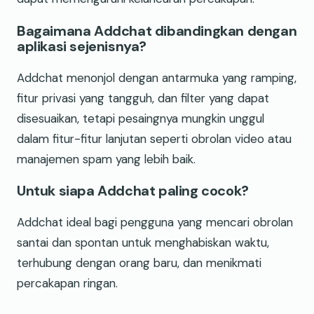
Bagaimana Addchat dibandingkan dengan
aplikasi sejenisnya?
Addchat menonjol dengan antarmuka yang ramping,
fitur privasi yang tangguh, dan filter yang dapat
disesuaikan, tetapi pesaingnya mungkin unggul
dalam fitur-fitur lanjutan seperti obrolan video atau
manajemen spam yang lebih baik.
Untuk siapa Addchat paling cocok?
Addchat ideal bagi pengguna yang mencari obrolan
santai dan spontan untuk menghabiskan waktu,
terhubung dengan orang baru, dan menikmati
percakapan ringan.