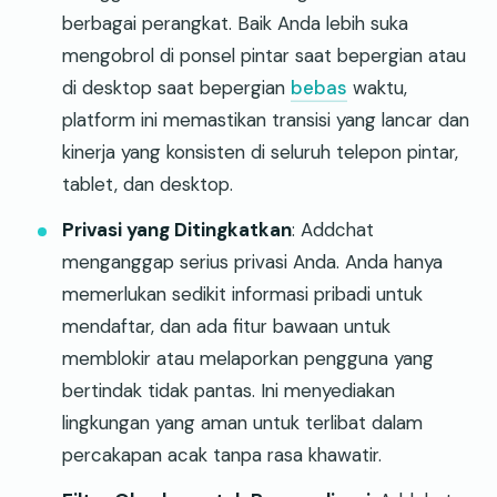
berbagai perangkat. Baik Anda lebih suka
mengobrol di ponsel pintar saat bepergian atau
di desktop saat bepergian
bebas
waktu,
platform ini memastikan transisi yang lancar dan
kinerja yang konsisten di seluruh telepon pintar,
tablet, dan desktop.
Privasi yang Ditingkatkan
: Addchat
menganggap serius privasi Anda. Anda hanya
memerlukan sedikit informasi pribadi untuk
mendaftar, dan ada fitur bawaan untuk
memblokir atau melaporkan pengguna yang
bertindak tidak pantas. Ini menyediakan
lingkungan yang aman untuk terlibat dalam
percakapan acak tanpa rasa khawatir.