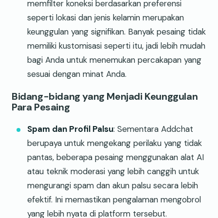
memfilter koneksi berdasarkan preferensi
seperti lokasi dan jenis kelamin merupakan
keunggulan yang signifikan. Banyak pesaing tidak
memiliki kustomisasi seperti itu, jadi lebih mudah
bagi Anda untuk menemukan percakapan yang
sesuai dengan minat Anda.
Bidang-bidang yang Menjadi Keunggulan
Para Pesaing
Spam dan Profil Palsu
: Sementara Addchat
berupaya untuk mengekang perilaku yang tidak
pantas, beberapa pesaing menggunakan alat AI
atau teknik moderasi yang lebih canggih untuk
mengurangi spam dan akun palsu secara lebih
efektif. Ini memastikan pengalaman mengobrol
yang lebih nyata di platform tersebut.