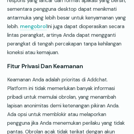
respons yang lancar dan format aplikasi yang bersih,
sementara pengguna desktop dapat menikmati
antarmuka yang lebih besar untuk kenyamanan yang
lebih.
mengobrol
Ini juga dapat dioperasikan secara
lintas perangkat, artinya Anda dapat mengganti
perangkat di tengah percakapan tanpa kehilangan
koneksi atau kemajuan.
Fitur Privasi Dan Keamanan
Keamanan Anda adalah prioritas di Addchat.
Platform ini tidak memerlukan banyak informasi
pribadi untuk memulai obrolan, yang menambah
lapisan anonimitas demi ketenangan pikiran Anda.
Ada opsi untuk memblokir atau melaporkan
pengguna jika Anda menemukan perilaku yang tidak
pantas. Obrolan acak tidak terikat dengan akun