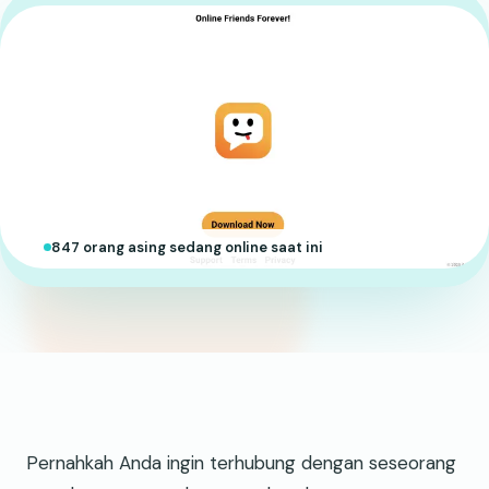
847 orang asing sedang online saat ini
Pernahkah Anda ingin terhubung dengan seseorang